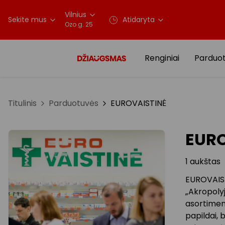
Vilnius
Sekite mus
Atidaryta
Ozo g. 25
Renginiai
Parduo
Titulinis
Parduotuvės
EUROVAISTINĖ
EURO
1 aukštas
EUROVAISTI
„Akropolyj
asortiment
papildai, 