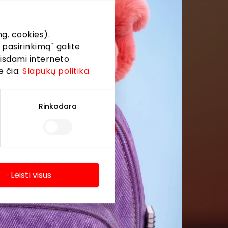
g. cookies).
 pasirinkimą" galite
eisdami interneto
e čia:
Slapukų politika
Rinkodara
Leisti visus