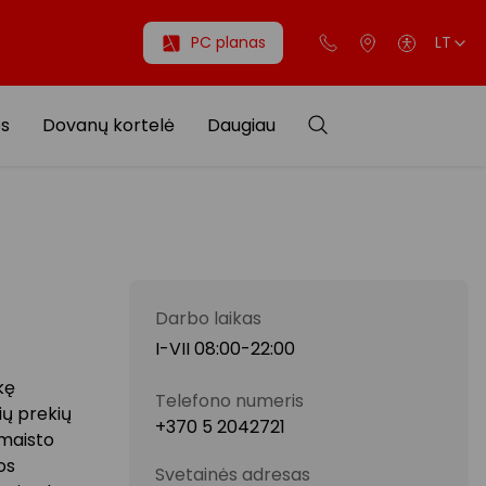
PC planas
LT
os
Dovanų kortelė
Daugiau
Darbo laikas
I-VII 08:00-22:00
kę
Telefono numeris
ių prekių
+370 5 2042721
 maisto
os
Svetainės adresas