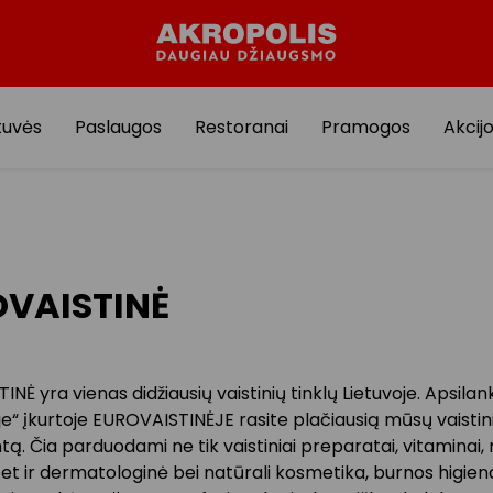
tuvės
Paslaugos
Restoranai
Pramogos
Akcij
VAISTINĖ
NĖ yra vienas didžiausių vaistinių tinklų Lietuvoje. Apsilan
e“ įkurtoje EUROVAISTINĖJE rasite plačiausią mūsų vaistin
ą. Čia parduodami ne tik vaistiniai preparatai, vitaminai,
bet ir dermatologinė bei natūrali kosmetika, burnos higien