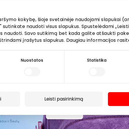
AKROPOLIS prekybos centro.
aršymo kokybę, šioje svetainėje naudojami slapukai (an
" sutinkate naudoti visus slapukus. Spustelėdami „Leisti
kus naudoti. Savo sutikimą bet kada galite atšaukti pak
štrindami įrašytus slapukus. Daugiau informacijos rasit
Prenumeruoti
Nuostatos
Statistika
Spustelėdamas „Prenumeruoti“ sutinki gauti PPC
AKROPOLIS naujienas. Dėl to AKROPOLIS GROUP,
UAB Tavo el. pašto duomenis tvarkys naujienlaiškių
siuntimo tikslu. Sutikimą galėsi bet kuriuo metu
atšaukti, spaudžiant nuorodą gautame
naujienlaiškyje arba kreipiantis
i
Leisti pasirinkimą
privatumas@akropolis.lt.
Daugiau