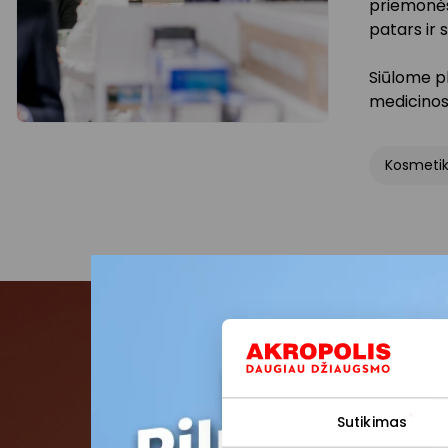
priemonės 
patars ir
Siūlome pl
medicinos
Kosmetik
Pris
Sutikimas
Pirmieji su