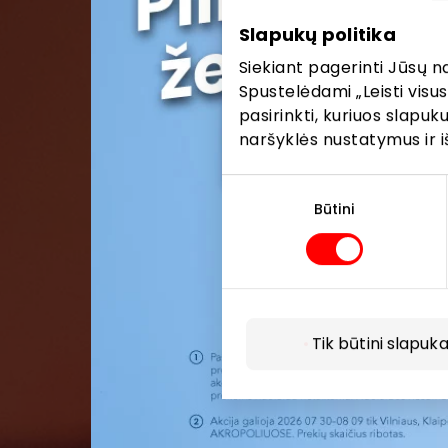
Slapukų politika
Siekiant pagerinti Jūsų n
Spustelėdami „Leisti visus
pasirinkti, kuriuos slapu
naršyklės nustatymus ir i
Sutikimo
pasirinkimas
Būtini
Tik būtini slapuka