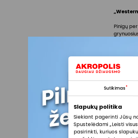
„Western
Pinigų per
grynuosiu
„Western 
konkurenc
fizinius i
Siūlomos
valiutų kei
pavedimai
Sutikimas
Finansin
Slapukų politika
Siekiant pagerinti Jūsų n
Spustelėdami „Leisti visus
pasirinkti, kuriuos slapu