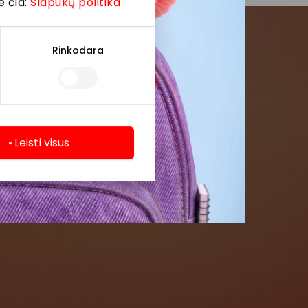
e čia:
Slapukų politika
Rinkodara
menės
formaciją iš
Leisti visus