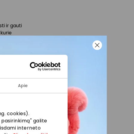
i ir gauti
, kurie
uojame
ame
onetomis.
Apie
g. cookies).
 pasirinkimą" galite
eisdami interneto