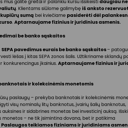
 mus galite greitai ir palankiu kursu išsikeisti
daugiau ne
valiutų
. Klientams siūlome galimybę
iš anksto rezervuot
 kupiūrų sumą
bei kviečiame
pasiderėti dėl palankesn
kurso
.
Aptarnaujame fizinius ir juridinius asmenis.
edimai be banko sąskaitos
e
SEPA pavedimus eurais be banko sąskaitos
– patogus
esti lėšas į kitas SEPA zonos šalis. Užtikriname sklandų 
r konkurencingus įkainius.
Aptarnaujame fizinius ir juri
banknotais ir kolekcinėmis monetomis
mūsų paslaugų – prekyba banknotais ir kolekcinėmis mon
igyti visų nominalų litų banknotus, įvairių šalių banknotus,
 auksines ir sidabrines monetas bei investicinį auksą. Išski
 monetos – ne tik įsimintina dovana, bet ir patikima
.
Paslaugos teikiamos fiziniams ir juridiniams asmen