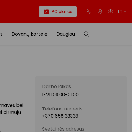
PC planas
LT
os
Dovanų kortelė
Daugiau
Darbo laikas
I-VII 09:00-21:00
arnavęs bei
Telefono numeris
ni pirmųjų
+370 658 33338
Svetainės adresas