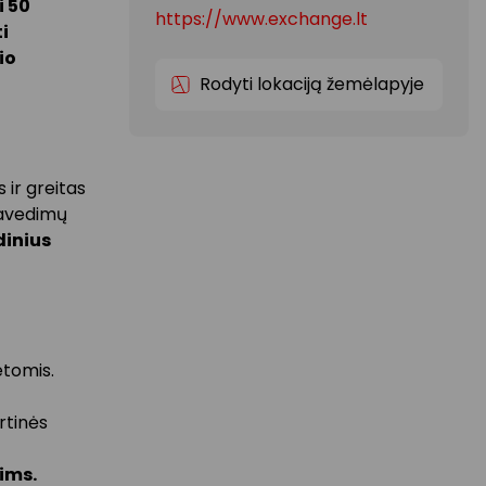
i 50
https://www.exchange.lt
i
io
Rodyti lokaciją žemėlapyje
 ir greitas
pavedimų
dinius
etomis.
rtinės
ims.