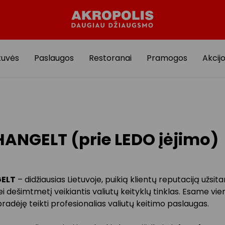
tuvės
Paslaugos
Restoranai
Pramogos
Akcij
ANGELT (prie LEDO įėjimo)
ELT
– didžiausias Lietuvoje, puikią klientų reputaciją užsit
i dešimtmetį veikiantis valiutų keityklų tinklas. Esame vie
pradėję teikti profesionalias valiutų keitimo paslaugas.