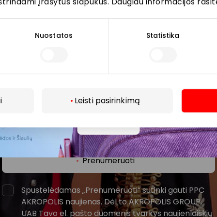
štrindami įrašytus slapukus. Daugiau informacijos rasit
Nuostatos
Statistika
ijunkite prie mūsų bendruo
žinokite apie geriausius pasiūlymus, renginius ir naujausią in
AKROPOLIS prekybos centro.
i
Leisti pasirinkimą
Daugiau
Prenumeruoti
Spustelėdamas „Prenumeruoti“ sutinki gauti PPC
AKROPOLIS naujienas. Dėl to AKROPOLIS GROUP,
UAB Tavo el. pašto duomenis tvarkys naujienlaiškių