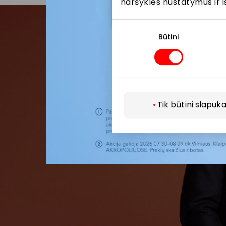
naršyklės nustatymus ir i
Sutikimo
pasirinkimas
Būtini
Pris
Pirmieji su
Tik būtini slapuka