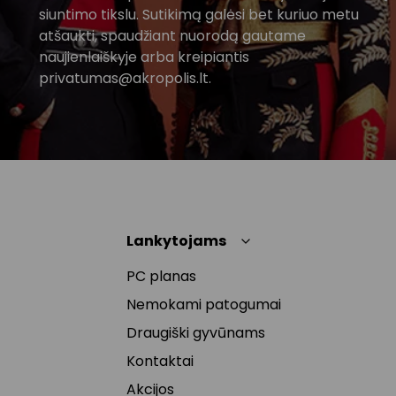
siuntimo tikslu. Sutikimą galėsi bet kuriuo metu
atšaukti, spaudžiant nuorodą gautame
naujienlaiškyje arba kreipiantis
privatumas@akropolis.lt.
Lankytojams
PC planas
Nemokami patogumai
Draugiški gyvūnams
Kontaktai
Akcijos