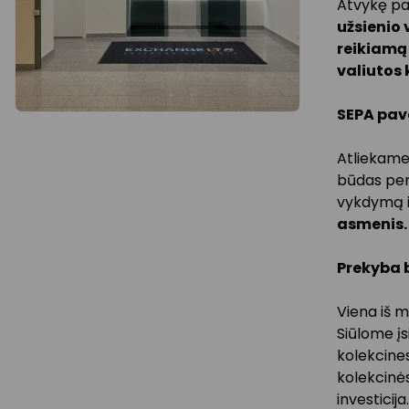
Atvykę pas
užsienio 
reikiamą
valiutos 
SEPA pav
Atliekam
būdas perv
vykdymą i
asmenis.
Prekyba 
Viena iš 
Siūlome įs
kolekcines
kolekcinės
investicija