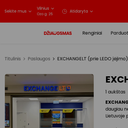
Vilnius
Sekite mus
Atidaryta
Ozo g. 25
Renginiai
Parduo
Titulinis
Paslaugos
EXCHANGELT (prie LEDO įėjimo)
EXCH
1 aukštas
EXCHANG
daugiau ne
Lietuvoje 