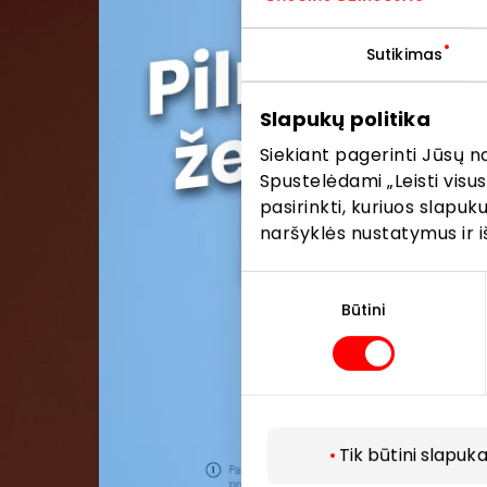
Sutikimas
Pris
Slapukų politika
Pirmieji su
Siekiant pagerinti Jūsų n
Spustelėdami „Leisti visus
pasirinkti, kuriuos slapu
naršyklės nustatymus ir i
Sutikimo
pasirinkimas
Būtini
Tik būtini slapuka