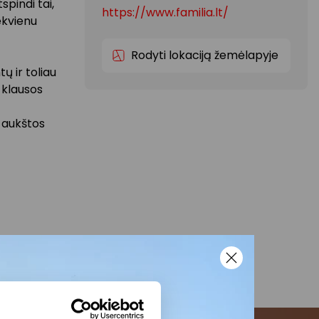
pindi tai,
https://www.familia.lt/
iekvienu
Rodyti lokaciją žemėlapyje
tų ir toliau
 klausos
r aukštos