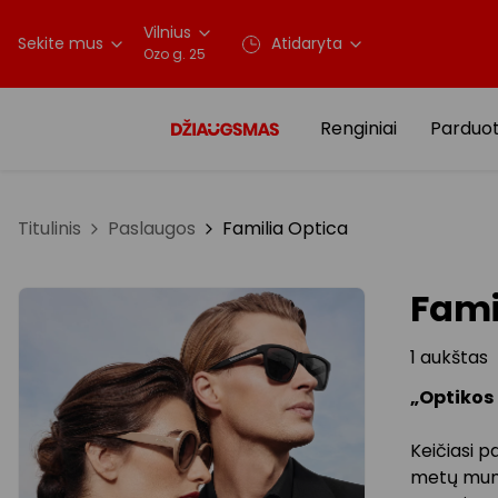
Vilnius
Sekite mus
Atidaryta
Ozo g. 25
Renginiai
Parduo
Titulinis
Paslaugos
Familia Optica
Fami
1 aukštas
„Optikos
Keičiasi p
metų mums