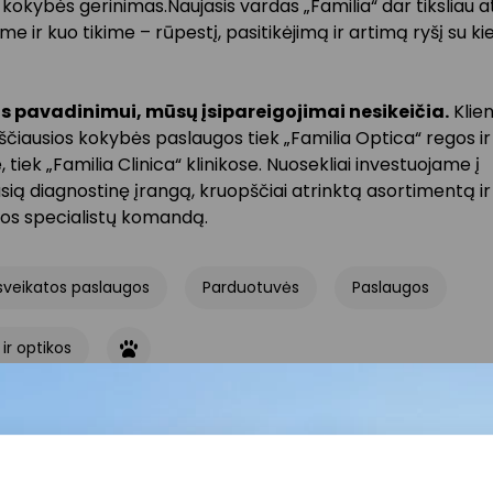
okybės gerinimas.Naujasis vardas „Familia“ dar tiksliau ats
me ir kuo tikime – rūpestį, pasitikėjimą ir artimą ryšį su k
s pavadinimui, mūsų įsipareigojimai nesikeičia.
Klien
ščiausios kokybės paslaugos tiek „Familia Optica“ regos ir
 tiek „Familia Clinica“ klinikose. Nuosekliai investuojame į
ią diagnostinę įrangą, kruopščiai atrinktą asortimentą i
ijos specialistų komandą.
 sveikatos paslaugos
Parduotuvės
Paslaugos
 ir optikos