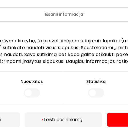
Išsami informacija
ijunkite prie mūsų bendruo
žinokite apie geriausius pasiūlymus, renginius ir naujausią in
aršymo kokybę, šioje svetainėje naudojami slapukai (an
AKROPOLIS prekybos centro.
" sutinkate naudoti visus slapukus. Spustelėdami „Leisti
kus naudoti. Savo sutikimą bet kada galite atšaukti pak
štrindami įrašytus slapukus. Daugiau informacijos rasit
Nuostatos
Statistika
Prenumeruoti
Spustelėdamas „Prenumeruoti“ sutinki gauti PPC
AKROPOLIS naujienas. Dėl to AKROPOLIS GROUP,
UAB Tavo el. pašto duomenis tvarkys naujienlaiškių
i
Leisti pasirinkimą
siuntimo tikslu. Sutikimą galėsi bet kuriuo metu