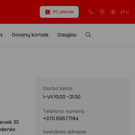
PC planas
LT
os
Dovanų kortelė
Daugiau
Darbo laikas
I-VII 10:00 -21:00
Telefono numeris
+370 65677194
beveik 30
sdienės
Svetainės adresas