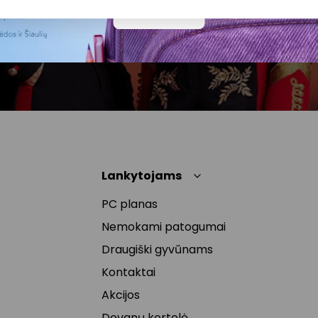
atšaukti, spaudžiant nuorodą gautame
Daugiau
naujienlaiškyje arba kreipiantis
privatumas@akropolis.lt.
Lankytojams
PC planas
Nemokami patogumai
Draugiški gyvūnams
Kontaktai
Akcijos
Dovanų kortelė