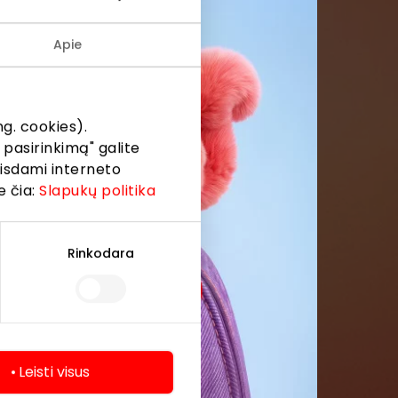
Apie
menės
formaciją iš
g. cookies).
 pasirinkimą" galite
eisdami interneto
e čia:
Slapukų politika
Rinkodara
Leisti visus