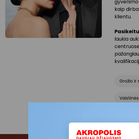
gyvenimo k
kaip dirba
klientu.
Pasikeitu
laukia auk
centruose,
pažangiaus
kvalifikac
Grožio ir
Vaistinės