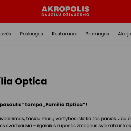
tuvės
Paslaugos
Restoranai
Pramogos
Akcij
lia Optica
 pasaulis“ tampa „Familia Optica“
!
avadinimas, tačiau mūsų vertybės išlieka tos pačios. Jau 
 svarbiausia – ilgalaikis rūpestis žmogaus sveikata ir ka