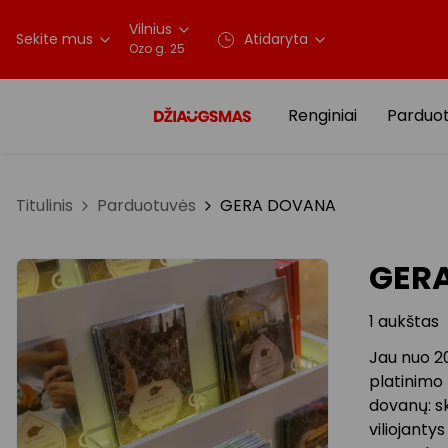
Vilnius
Sekite mus
Atidaryta
Ozo g. 25
Renginiai
Parduo
Titulinis
Parduotuvės
GERA DOVANA
GER
1 aukštas
Jau nuo 20
platinimo 
dovanų: s
viliojanty