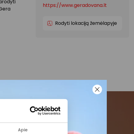
arodyti
https://www.geradovana.lt
„Gera
Rodyti lokaciją žemėlapyje
menės
Apie