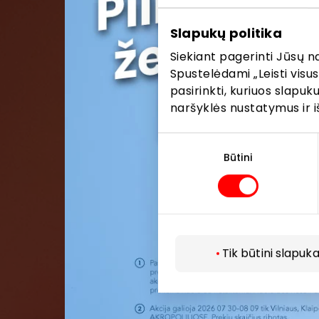
Pirmieji su
Slapukų politika
Siekiant pagerinti Jūsų n
Spustelėdami „Leisti visus
pasirinkti, kuriuos slapu
naršyklės nustatymus ir i
Sutikimo
pasirinkimas
Būtini
Tik būtini slapuka