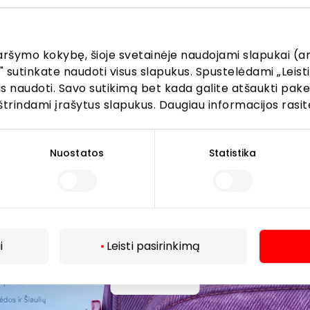
žinokite apie geriausius pasiūlymus, renginius ir naujausią in
AKROPOLIS prekybos centro.
aršymo kokybę, šioje svetainėje naudojami slapukai (an
" sutinkate naudoti visus slapukus. Spustelėdami „Leisti
kus naudoti. Savo sutikimą bet kada galite atšaukti pak
štrindami įrašytus slapukus. Daugiau informacijos rasit
Prenumeruoti
Nuostatos
Statistika
Spustelėdamas „Prenumeruoti“ sutinki gauti PPC
AKROPOLIS naujienas. Dėl to AKROPOLIS GROUP,
UAB Tavo el. pašto duomenis tvarkys naujienlaiškių
siuntimo tikslu. Sutikimą galėsi bet kuriuo metu
atšaukti, spaudžiant nuorodą gautame
i
Leisti pasirinkimą
naujienlaiškyje arba kreipiantis
privatumas@akropolis.lt.
Daugiau