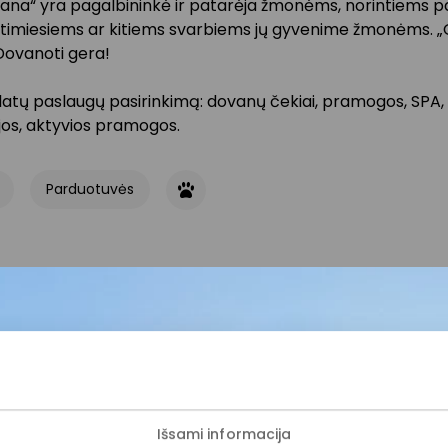
ana“ yra pagalbininkė ir patarėja žmonėms, norintiems p
timiesiems ar kitiems svarbiems jų gyvenime žmonėms. 
Dovanoti gera!
latų paslaugų pasirinkimą: dovanų čekiai, pramogos, SPA,
jos, aktyvios pramogos.
Parduotuvės
ijunkite prie mūsų bendruo
Išsami informacija