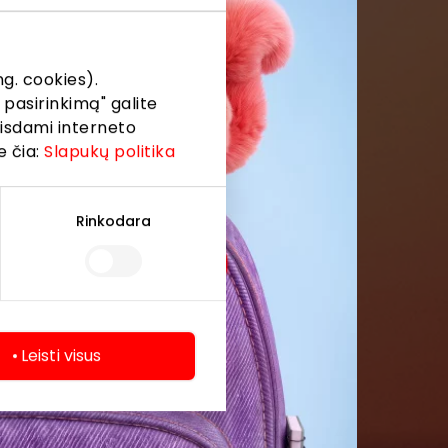
formaciją iš
g. cookies).
 pasirinkimą" galite
eisdami interneto
e čia:
Slapukų politika
Rinkodara
Leisti visus