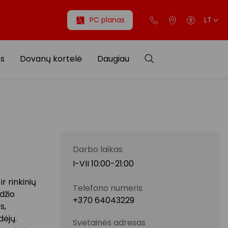
PC planas
LT
os
Dovanų kortelė
Daugiau
Darbo laikas
I-VII 10:00-21:00
r rinkinių
Telefono numeris
džio
+370 64043229
s,
dėjų.
Svetainės adresas