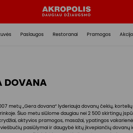
tuvės
Paslaugos
Restoranai
Pramogos
Akcij
A DOVANA
07 metų „Gera dovana“ lyderiauja dovanų čekių, kortelių i
rinkoje. Šiuo metu siūlome daugiau nei 2 500 skirtingų įspū
krydžiai, aktyvios pramogos, masažai, ypatingos vakarienė
s viešbučių pasiūlymai ir daugybė kitų įkvepiančių dovanų i