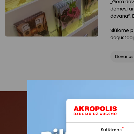
„Gera dov
dėmesį ar
dovana“. 
Siūlome p
degustaci
Dovanos
Pris
Sutikimas