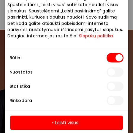
Spustelėdami „Leisti visus" sutinkate naudoti visus
Paslaugos
Prekės namams ir elektronika
slapukus. Spustelėdami „Leisti pasirinkimą" galite
pasirinkti, kuriuos slapukus naudoti. Savo sutikimą
bet kada galite atšaukti pakeisdami interneto
naršyklės nustatymus ir ištrindami įrašytus slapukus.
Daugiau informacijos rasite čia:
Slapukų politika
Prisijunkite prie mūsų
Sutikimo
bendruomenės
Būtini
pasirinkimas
Pirmieji sužinokite apie geriausius pasiūlymus,
Nuostatos
renginius ir naujausią informaciją iš AKROPOLIS
prekybos centro.
Statistika
Rinkodara
Leisti visus
Prenumeruoti
Daugiau