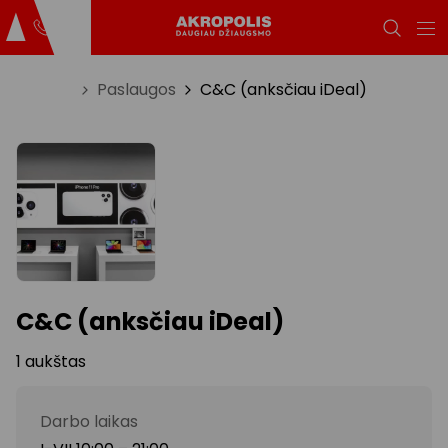
Titulinis
Paslaugos
C&C (anksčiau iDeal)
C&C (anksčiau iDeal)
1 aukštas
Darbo laikas