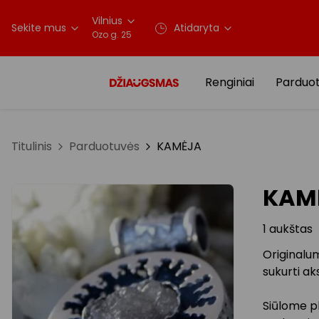
Vilnius
Sekite mus
Atidaryta
Ozo g. 25
Renginiai
Parduo
Titulinis
Parduotuvės
KAMĖJA
KAM
1 aukštas
Originalum
sukurti ak
Siūlome pl