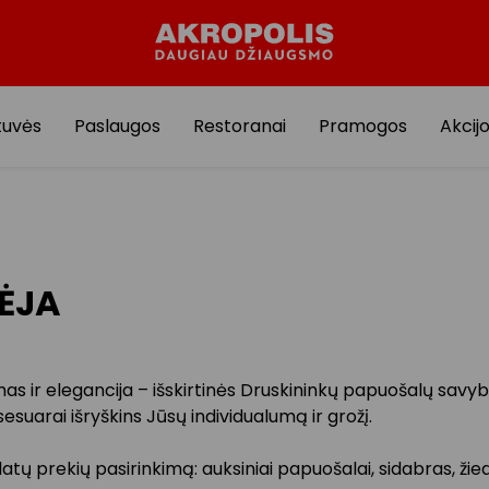
tuvės
Paslaugos
Restoranai
Pramogos
Akcij
ĖJA
as ir elegancija – išskirtinės Druskininkų papuošalų savy
sesuarai išryškins Jūsų individualumą ir grožį.
atų prekių pasirinkimą: auksiniai papuošalai, sidabras, žied