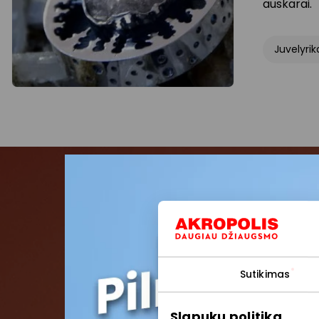
auskarai.
Juvelyrik
Pris
Pirmieji su
Sutikimas
Slapukų politika