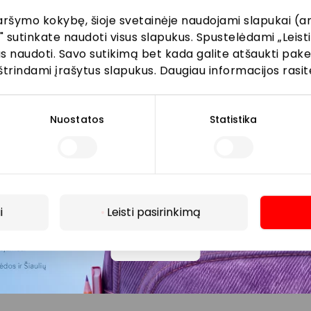
aršymo kokybę, šioje svetainėje naudojami slapukai (an
" sutinkate naudoti visus slapukus. Spustelėdami „Leisti
kus naudoti. Savo sutikimą bet kada galite atšaukti pak
Prenumeruoti
štrindami įrašytus slapukus. Daugiau informacijos rasit
Spustelėdamas „Prenumeruoti“ sutinki gauti PPC
AKROPOLIS naujienas. Dėl to AKROPOLIS GROUP,
Nuostatos
Statistika
UAB Tavo el. pašto duomenis tvarkys naujienlaiškių
siuntimo tikslu. Sutikimą galėsi bet kuriuo metu
atšaukti, spaudžiant nuorodą gautame
naujienlaiškyje arba kreipiantis
privatumas@akropolis.lt.
i
Leisti pasirinkimą
Daugiau