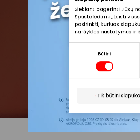
Siekiant pagerinti Jūsų n
Spustelėdami „Leisti visus
pasirinkti, kuriuos slapu
naršyklės nustatymus ir i
Sutikimo
pasirinkimas
Būtini
Tik būtini slapuka