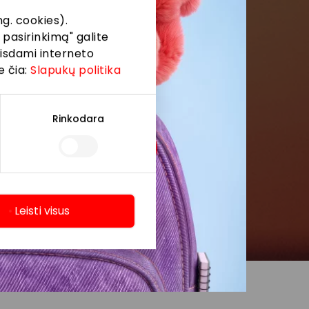
g. cookies).
 pasirinkimą" galite
eisdami interneto
e čia:
Slapukų politika
Rinkodara
Leisti visus