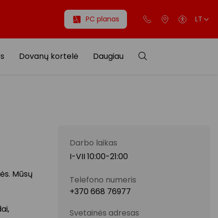
PC planas
LT
os
Dovanų kortelė
Daugiau
Darbo laikas
I-VII 10:00-21:00
bės. Mūsų
Telefono numeris
+370 668 76977
ai,
Svetainės adresas