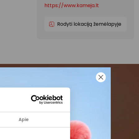
https://www.kameja.lt
Rodyti lokaciją žemėlapyje
menės
formaciją iš
Apie