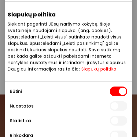
Lietuvos paštas valdo du prekės ženklus, skirtus
tarptautiniam paštomatų tinklui, jungiančiam Baltijos
Slapukų politika
šalis: LP EXPRESS Lietuvoje ir Unisend Latvijoje bei
Estijoje.
Siekiant pagerinti Jūsų naršymo kokybę, šioje
svetainėje naudojami slapukai (ang. cookies).
Siūlome platų paslaugų pasirinkimą: siuntų siuntimas,
Spustelėdami „Leisti visus" sutinkate naudoti visus
slapukus. Spustelėdami „Leisti pasirinkimą" galite
registruotos siuntos, tarptautinės siuntos, pašto
pasirinkti, kuriuos slapukus naudoti. Savo sutikimą
paslaugos.
bet kada galite atšaukti pakeisdami interneto
naršyklės nustatymus ir ištrindami įrašytus slapukus.
Daugiau informacijos rasite čia:
Slapukų politika
Pašto paslaugos
Sutikimo
Būtini
pasirinkimas
Nuostatos
Prisijunkite prie mūsų
bendruomenės
Statistika
Pirmieji sužinokite apie geriausius pasiūlymus,
Rinkodara