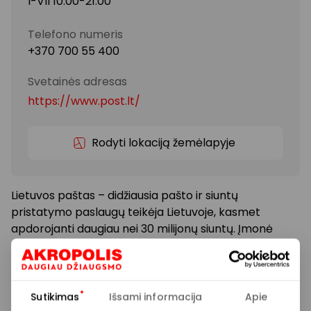
I-VII 10:00-21:00
Telefono numeris
+370 700 55 400
Svetainės adresas
https://www.post.lt/
Rodyti lokaciją žemėlapyje
Lietuvos paštas – didžiausia pašto ir siuntų
pristatymo paslaugų teikėja Lietuvoje, kasmet
apdorojanti daugiau nei 30 milijonų siuntų. Įmonė
aptarnauja klientus per 170 pašto skyrių, 440
mobiliųjų laiškininkų ir daugiau kaip 1 150 paštomatų
tinklą, apimantį visas tris Baltijos šalis.
Sutikimas
Išsami informacija
Apie