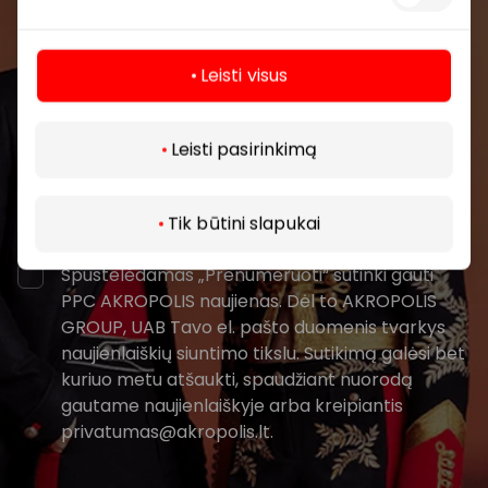
renginius ir naujausią informaciją iš AKROPOLIS
prekybos centro.
Leisti visus
Daugiau
Leisti pasirinkimą
Prenumeruoti
Tik būtini slapukai
Spustelėdamas „Prenumeruoti“ sutinki gauti
PPC AKROPOLIS naujienas. Dėl to AKROPOLIS
GROUP, UAB Tavo el. pašto duomenis tvarkys
naujienlaiškių siuntimo tikslu. Sutikimą galėsi bet
kuriuo metu atšaukti, spaudžiant nuorodą
gautame naujienlaiškyje arba kreipiantis
privatumas@akropolis.lt.