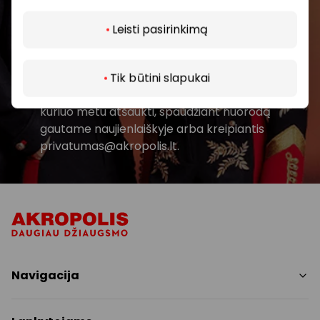
Daugiau
Leisti pasirinkimą
Spustelėdamas „Prenumeruoti“ sutinki gauti
PPC AKROPOLIS naujienas. Dėl to AKROPOLIS
GROUP, UAB Tavo el. pašto duomenis tvarkys
Tik būtini slapukai
naujienlaiškių siuntimo tikslu. Sutikimą galėsi bet
kuriuo metu atšaukti, spaudžiant nuorodą
gautame naujienlaiškyje arba kreipiantis
privatumas@akropolis.lt.
Navigacija
Parduotuvės