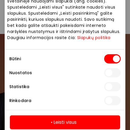
svetainėje naudojami slapukai (ang. cookies).
Spustelėdami „Leisti visus" sutinkate naudoti visus
Drabužiai
Parduotuvės
slapukus. Spustelėdami „Leisti pasirinkimą" galite
pasirinkti, kuriuos slapukus naudoti. Savo sutikimą
bet kada galite atšaukti pakeisdami interneto
naršyklės nustatymus ir ištrindami įrašytus slapukus.
Daugiau informacijos rasite čia:
Slapukų politika
Prisijunkite prie mūsų
Sutikimo
bendruomenės
Būtini
pasirinkimas
Pirmieji sužinokite apie geriausius pasiūlymus,
Nuostatos
renginius ir naujausią informaciją iš AKROPOLIS
prekybos centro.
Statistika
Rinkodara
Leisti visus
Prenumeruoti