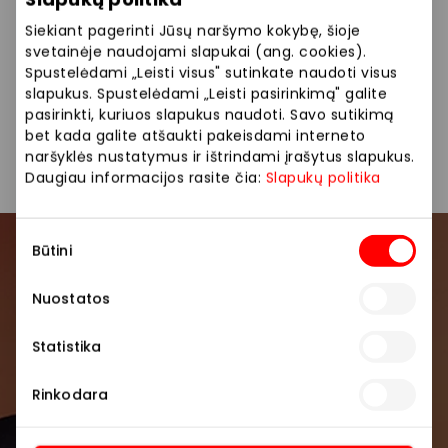
pluoštų derinių.
Siekiant pagerinti Jūsų naršymo kokybę, šioje
Siūlome platų prekių pasirinkimą: kostiumai, švarkai,
svetainėje naudojami slapukai (ang. cookies).
marškiniai, suknelės, paltai, odiniai aksesuarai.
Spustelėdami „Leisti visus" sutinkate naudoti visus
slapukus. Spustelėdami „Leisti pasirinkimą" galite
pasirinkti, kuriuos slapukus naudoti. Savo sutikimą
bet kada galite atšaukti pakeisdami interneto
Drabužiai
Parduotuvės
naršyklės nustatymus ir ištrindami įrašytus slapukus.
Daugiau informacijos rasite čia:
Slapukų politika
Sutikimo
Būtini
pasirinkimas
Prisijunkite prie mūsų
bendruomenės
Nuostatos
Pirmieji sužinokite apie geriausius pasiūlymus,
Statistika
renginius ir naujausią informaciją iš AKROPOLIS
prekybos centro.
Rinkodara