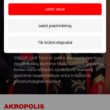
Leisti visus
Daugiau
Leisti pasirinkimą
Prenumeruoti
Tik būtini slapukai
Spustelėdamas „Prenumeruoti“ sutinki gauti
PPC AKROPOLIS naujienas. Dėl to AKROPOLIS
GROUP, UAB Tavo el. pašto duomenis tvarkys
naujienlaiškių siuntimo tikslu. Sutikimą galėsi bet
kuriuo metu atšaukti, spaudžiant nuorodą
gautame naujienlaiškyje arba kreipiantis
privatumas@akropolis.lt.