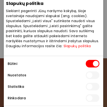
Siūlome platų maisto pasirinkimą: maisto prekės,
Slapukų politika
šviežia mėsa, žuvis, daržovės, vaisiai, gėrimai, buities
Siekiant pagerinti Jūsų naršymo kokybę, šioje
prekės.
svetainėje naudojami slapukai (ang. cookies).
Spustelėdami „Leisti visus" sutinkate naudoti visus
slapukus. Spustelėdami „Leisti pasirinkimą" galite
Maisto prekės ir gėrimai
Mokesčių mokėjimas
pasirinkti, kuriuos slapukus naudoti. Savo sutikimą
bet kada galite atšaukti pakeisdami interneto
Parduotuvės
Paslaugos
naršyklės nustatymus ir ištrindami įrašytus slapukus.
Daugiau informacijos rasite čia:
Slapukų politika
Sutikimo
Būtini
pasirinkimas
Prisijunkite prie mūsų
Nuostatos
bendruomenės
Statistika
Pirmieji sužinokite apie geriausius pasiūlymus,
renginius ir naujausią informaciją iš AKROPOLIS
Rinkodara
prekybos centro.