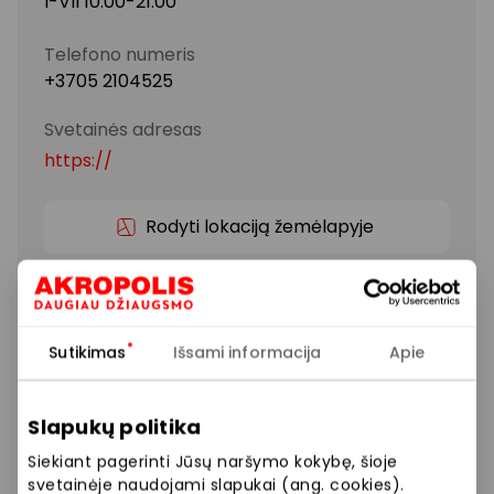
I-VII 10:00-21:00
Telefono numeris
+3705 2104525
Svetainės adresas
https://
Rodyti lokaciją žemėlapyje
Vienintelė Vilniuje naujausios koncepcijos NIKE sporto
ir laisvalaikio prekių firminė parduotuvė.
Sutikimas
Išsami informacija
Apie
Siūlome platų prekių pasirinkimą: sportbačiai,
bėgimo apranga, treningai, sportiniai marškinėliai,
Slapukų politika
šortai, kuprinės.
Siekiant pagerinti Jūsų naršymo kokybę, šioje
svetainėje naudojami slapukai (ang. cookies).