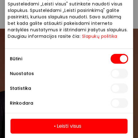
Spustelėdami „Leisti visus" sutinkate naudoti visus
Parduotuvės
Sporto ir laisvalaikio prekės
slapukus. Spustelėdami „Leisti pasirinkimą" galite
pasirinkti, kuriuos slapukus naudoti. Savo sutikimą
bet kada galite atšaukti pakeisdami interneto
naršyklės nustatymus ir ištrindami įrašytus slapukus.
Daugiau informacijos rasite čia:
Slapukų politika
Prisijunkite prie mūsų
bendruomenės
Sutikimo
Būtini
pasirinkimas
Pirmieji sužinokite apie geriausius pasiūlymus,
Nuostatos
renginius ir naujausią informaciją iš AKROPOLIS
prekybos centro.
Statistika
Rinkodara
Leisti visus
Prenumeruoti
Daugiau