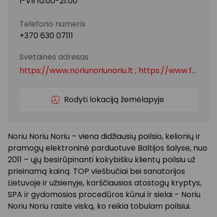
I-VII 10:00-21:00
Telefono numeris
+370 630 07111
Svetainės adresas
https://www.noriunoriunoriu.lt ; https://www.facebook.com/NoriuNoriuNoriu
Rodyti lokaciją žemėlapyje
Noriu Noriu Noriu – viena didžiausių poilsio, kelionių ir
pramogų elektroninė parduotuvė Baltijos šalyse, nuo
2011 – ųjų besirūpinanti kokybišku klientų poilsiu už
prieinamą kainą. TOP viešbučiai bei sanatorijos
Lietuvoje ir užsienyje, karščiausios atostogų kryptys,
SPA ir gydomosios procedūros kūnui ir sielai – Noriu
Noriu Noriu rasite viską, ko reikia tobulam poilsiui.