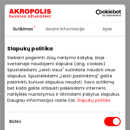
Ir tai dar ne viskas – užsukę į Noriu Noriu Noriu
galėsite pasinerti į pramogų pasaulį. Čia jūsų lauks
masažai, procedūros, gurmaniškos vakarienės,
aktyvaus laisvalaikio pasiūlymai ir didelis poilsio
Sutikimas
Išsami informacija
Apie
dovanų pasirinkimas! Noriu Noriu Noriu dovanų čekiai
galioja net 36 mėnesius!
Slapukų politika
Mes esame tam, kad padėtume Jums pamiršti
Siekiant pagerinti Jūsų naršymo kokybę, šioje
dienos rūpesčius, stresą ir galėtumėte skirti daugiau
svetainėje naudojami slapukai (ang. cookies).
laiko sau. Mūsų tikslas dovanoti nepamirštamus
Spustelėdami „Leisti visus" sutinkate naudoti visus
slapukus. Spustelėdami „Leisti pasirinkimą" galite
poilsio nuotykius, pramogas, džiaugsmą Jūsų akims ir
pasirinkti, kuriuos slapukus naudoti. Savo sutikimą
atsipalaidavimą kūnui. Mūsų kolektyvas padės jums
bet kada galite atšaukti pakeisdami interneto
išsirinkti tinkamiausią pirkinį pagal jūsų poreikius.
naršyklės nustatymus ir ištrindami įrašytus slapukus.
Laikas įsijungti poilsį!
Daugiau informacijos rasite čia:
Slapukų politika
Siūlome platų prekių pasirinkimą: dovanos,
Sutikimo
suvenyrai, šventinė atributika, aksesuarai.
Būtini
pasirinkimas