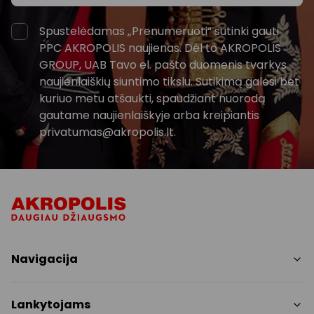
Spustelėdamas „Prenumeruoti“ sutinki gauti
PPC AKROPOLIS naujienas. Dėl to AKROPOLIS
GROUP, UAB Tavo el. pašto duomenis tvarkys
naujienlaiškių siuntimo tikslu. Sutikimą galėsi bet
kuriuo metu atšaukti, spaudžiant nuorodą
gautame naujienlaiškyje arba kreipiantis
privatumas@akropolis.lt.
Navigacija
Parduotuvės
Lankytojams
Paslaugos