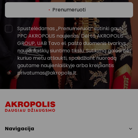
Prenumeruoti
Spustelėdamas „Prenumeruoti“ sutinki gauti
PPC AKROPOLIS naujienas. Dėl to AKROPOLIS
GROUP, UAB Tavo el. pašto duomenis tvarkys
naujienlaiškių siuntimo tikslu. Sutikimą galėsi bet
kuriuo metu atšaukti, spaudžiant nuorodą
gautame naujienlaiškyje arba kreipiantis
privatumas@akropolis.lt.
Navigacija