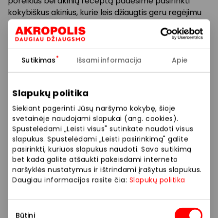
poreikius bei akinių receptą padėsime pasirinkti
kokybiškus akinius, kurie leis džiaugtis geru regėjimu
kasdien!
OPTIO optika rūpinasi visais, kam reikalinga
kokybiška regos korekcija. Mes teikiame
Sutikimas
Išsami informacija
Apie
profesionalias regėjimo patikrinimo paslaugas,
aukštos kokybės ir modernius akinius už prieinamą
Slapukų politika
kainą.
Siekiant pagerinti Jūsų naršymo kokybę, šioje
OPTIO optikoje Vilniaus Akropolyje pasirūpinsime ne
svetainėje naudojami slapukai (ang. cookies).
tik Jūsų gera rega, bet ir klausa! Mūsų klausos
Spustelėdami „Leisti visus" sutinkate naudoti visus
slapukus. Spustelėdami „Leisti pasirinkimą" galite
specialistai ne tik patikrins Jūsų klausą, taip pat
pasirinkti, kuriuos slapukus naudoti. Savo sutikimą
padės išsirinkti Jums individualliai parinktą ir
bet kada galite atšaukti pakeisdami interneto
pritaikytą klausos aparatą.
naršyklės nustatymus ir ištrindami įrašytus slapukus.
Daugiau informacijos rasite čia:
Slapukų politika
OPTIO – draugiška visos šeimos optika!
Sutikimo
Siūlome platų paslaugų pasirinkimą: akiniai, lęšiai,
Būtini