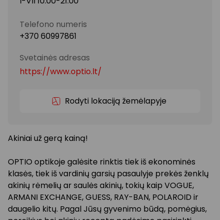
I-VII 10:00-21:00
Telefono numeris
+370 60997861
Svetainės adresas
https://www.optio.lt/
Rodyti lokaciją žemėlapyje
Akiniai už gerą kainą!
OPTIO optikoje galėsite rinktis tiek iš ekonominės
klasės, tiek iš vardinių garsių pasaulyje prekės ženklų
akinių rėmelių ar saulės akinių, tokių kaip VOGUE,
ARMANI EXCHANGE, GUESS, RAY-BAN, POLAROID ir
daugelio kitų. Pagal Jūsų gyvenimo būdą, pomėgius,