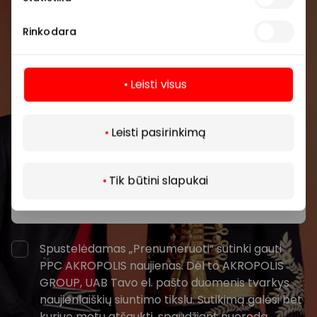
Prisijunkite prie mūsų
bendruomenės
Rinkodara
Pirmieji sužinokite apie geriausius pasiūlymus,
renginius ir naujausią informaciją iš AKROPOLIS
Leisti visus
prekybos centro.
Daugiau
Leisti pasirinkimą
Tik būtini slapukai
Prenumeruoti
Spustelėdamas „Prenumeruoti“ sutinki gauti
PPC AKROPOLIS naujienas. Dėl to AKROPOLIS
GROUP, UAB Tavo el. pašto duomenis tvarkys
naujienlaiškių siuntimo tikslu. Sutikimą galėsi bet
kuriuo metu atšaukti, spaudžiant nuorodą