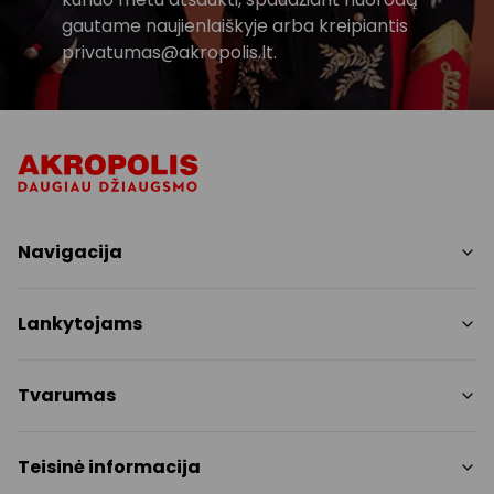
gautame naujienlaiškyje arba kreipiantis
privatumas@akropolis.lt.
Navigacija
Parduotuvės
Lankytojams
Paslaugos
Restoranai ir kavinės
PC planas
Tvarumas
Pramogos
Nemokami patogumai
Draugiški gyvūnams
Tvarumo tikslai
Teisinė informacija
Kontaktai
Tvarumo ataskaita