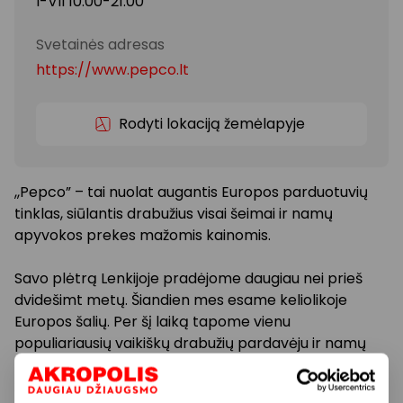
I-VII 10:00-21:00
Svetainės adresas
https://www.pepco.lt
Rodyti lokaciją žemėlapyje
,,Pepco” – tai nuolat augantis Europos parduotuvių
tinklas, siūlantis drabužius visai šeimai ir namų
apyvokos prekes mažomis kainomis.
Savo plėtrą Lenkijoje pradėjome daugiau nei prieš
dvidešimt metų. Šiandien mes esame keliolikoje
Europos šalių. Per šį laiką tapome vienu
populiariausių vaikiškų drabužių pardavėju ir namų
prekių lyderiu. Už savo sėkmę esame dėkingi mūsų
žmonėms ir jų atsidavimui.