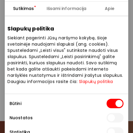
Rinkis, kas geriausia tau ir tavo šeimai! Gera kokybė
Sutikimas
Išsami informacija
Apie
už prieinamą kainą – tai „Pepco” nuostata, kurios
laikomės daugelį metų tam, kad patenkintume savo
Slapukų politika
klientų lūkesčius.
Siekiant pagerinti Jūsų naršymo kokybę, šioje
Siūlome platų prekių pasirinkimą: drabužiai, namų
svetainėje naudojami slapukai (ang. cookies).
Spustelėdami „Leisti visus" sutinkate naudoti visus
prekės, aksesuarai.
slapukus. Spustelėdami „Leisti pasirinkimą" galite
pasirinkti, kuriuos slapukus naudoti. Savo sutikimą
bet kada galite atšaukti pakeisdami interneto
Drabužiai
Parduotuvės
naršyklės nustatymus ir ištrindami įrašytus slapukus.
Daugiau informacijos rasite čia:
Slapukų politika
Prekės namams ir elektronika
Vaikų prekės
Sutikimo
Būtini
pasirinkimas
Nuostatos
Statistika