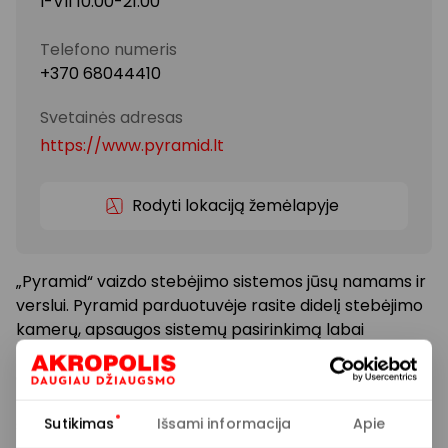
I-VII 10:00-21:00
Telefono numeris
+370 68044410
Svetainės adresas
https://www.pyramid.lt
Rodyti lokaciją žemėlapyje
„Pyramid“ vaizdo stebėjimo sistemos jūsų namams ir
verslui. Pyramid parduotuvėje rasite didelį stebėjimo
kamerų, apsaugos sistemų pasirinkimą labai
prieinamomis kainomis. Dėl technologijų Jūsų namų
apsauga tampa prieinama kiekvienam. Užeikite į
Pyramid parduotuvę ir išbandykite skirtingas vaizdo
Sutikimas
Išsami informacija
Apie
stebėjimo kameras interaktyvioje ekspozicijoje, o