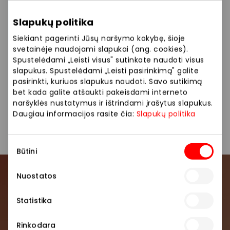
konsultantai padės jums išsirinkti ir patars, kas
geriausiai tiks jūsų namams ar verslui. Daugiau
Slapukų politika
informacijos www.pyramid.lt
Siekiant pagerinti Jūsų naršymo kokybę, šioje
svetainėje naudojami slapukai (ang. cookies).
Siūlome platų prekių pasirinkimą: dovanos,
Spustelėdami „Leisti visus" sutinkate naudoti visus
suvenyrai, sezoninės prekės.
slapukus. Spustelėdami „Leisti pasirinkimą" galite
pasirinkti, kuriuos slapukus naudoti. Savo sutikimą
bet kada galite atšaukti pakeisdami interneto
Parduotuvės
Prekės namams ir elektronika
naršyklės nustatymus ir ištrindami įrašytus slapukus.
Daugiau informacijos rasite čia:
Slapukų politika
Sutikimo
Būtini
pasirinkimas
Nuostatos
Prisijunkite prie mūsų
bendruomenės
Statistika
Pirmieji sužinokite apie geriausius pasiūlymus,
Rinkodara