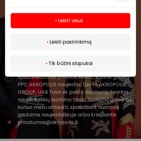
renginius ir naujausią informaciją iš AKROPOLIS
prekybos centro.
Leisti visus
Daugiau
Leisti pasirinkimą
Prenumeruoti
Tik būtini slapukai
Spustelėdamas „Prenumeruoti“ sutinki gauti
PPC AKROPOLIS naujienas. Dėl to AKROPOLIS
GROUP, UAB Tavo el. pašto duomenis tvarkys
naujienlaiškių siuntimo tikslu. Sutikimą galėsi bet
kuriuo metu atšaukti, spaudžiant nuorodą
gautame naujienlaiškyje arba kreipiantis
privatumas@akropolis.lt.