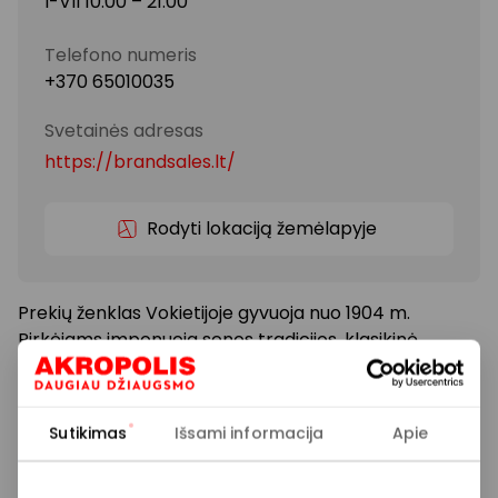
I-VII 10:00 – 21:00
Telefono numeris
+370 65010035
Svetainės adresas
https://brandsales.lt/
Rodyti lokaciją žemėlapyje
Prekių ženklas Vokietijoje gyvuoja nuo 1904 m.
Pirkėjams imponuoja senos tradicijos, klasikinė,
kokybiška SALAMANDER, LLOYD, LA CONTE, CLARKS,
HÖGL, GABOR, GEOX, PETER KAISER, ARA, ECCO,
RIEKER, PICARD avalynė, rankinės ir aksesuarai.
Sutikimas
Išsami informacija
Apie
Prekių kainos elektroninėje parduotuvėje gali skirtis