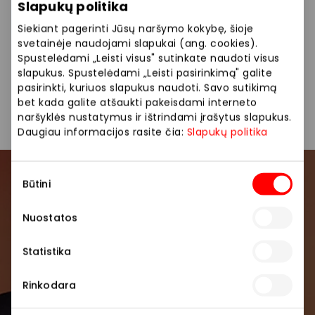
nuo prekių kainų fizinėse parduotuvėse.
Slapukų politika
Siekiant pagerinti Jūsų naršymo kokybę, šioje
Siūlome platų prekių pasirinkimą: odiniai batai,
svetainėje naudojami slapukai (ang. cookies).
klasikiniai batai, auliniai, batų priežiūra.
Spustelėdami „Leisti visus" sutinkate naudoti visus
slapukus. Spustelėdami „Leisti pasirinkimą" galite
pasirinkti, kuriuos slapukus naudoti. Savo sutikimą
Avalynė ir galanterija
Parduotuvės
bet kada galite atšaukti pakeisdami interneto
naršyklės nustatymus ir ištrindami įrašytus slapukus.
Daugiau informacijos rasite čia:
Slapukų politika
Sutikimo
Būtini
Prisijunkite prie mūsų
pasirinkimas
bendruomenės
Nuostatos
Pirmieji sužinokite apie geriausius pasiūlymus,
Statistika
renginius ir naujausią informaciją iš AKROPOLIS
prekybos centro.
Rinkodara