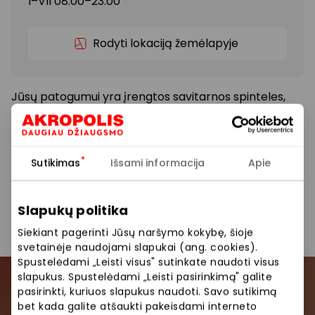
I–VII 08:00–23:00
Rodyti lokaciją žemėlapyje
Jūsų patogumui yra įrengtos savitarnos spinteles,
kur galėsite susidėti daiktus ar viršutinius drabužius.
Paslauga nemokama.
Sutikimas
Išsami informacija
Apie
Daiktų saugojimas
Nemokami patogumai
Slapukų politika
Siekiant pagerinti Jūsų naršymo kokybę, šioje
svetainėje naudojami slapukai (ang. cookies).
Spustelėdami „Leisti visus" sutinkate naudoti visus
slapukus. Spustelėdami „Leisti pasirinkimą" galite
Prisijunkite prie mūsų
pasirinkti, kuriuos slapukus naudoti. Savo sutikimą
bet kada galite atšaukti pakeisdami interneto