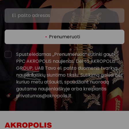
Prenumeruoti
Spustelėdamas „Prenumeruoti“ sutinki gauti
PPC AKROPOLIS naujienas. Dėl to AKROPOLIS
GROUP, UAB Tavo el. pašto duomenis tvarkys
naujienlaiškių siuntimo tikslu. Sutikimą galėsi bet
kuriuo metu atšaukti, spaudžiant nuorodą
gautame naujienlaiškyje arba kreipiantis
privatumas@akropolis.lt.