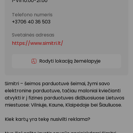
I-VII 10:00-21:00
Telefono numeris
+3706 40 36 503
Svetainės adresas
https://www.simitri.lt/
Rodyti lokaciją žemėlapyje
Simitri – šeimos parduotuvė šeimai, žymi savo
elektronine parduotuve, tačiau maloniai kviečianti
atvykti ir į fizines parduotuves didžiuosiuose Lietuvos
miestuose: Vilniuje, Kaune, Klaipėdoje bei Šiauliuose.
Kiek kartų yra tekę nusivilti reklama?