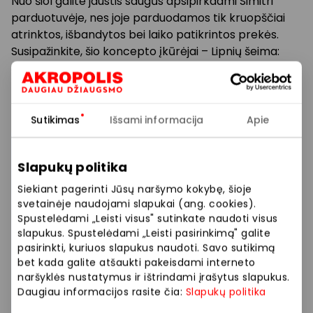
Nuo šiol galite jaustis saugūs apsipirkdami Simitri
parduotuvėje, nes joje parduodamos tik kruopščiai
atrinktos, išbandytos bei laiko patikrintos prekės.
Susipažinkite, šio koncepto įkūrėjai – Lipnių šeima:
Simona, Mindaugas, Patricija, Emilija ir Herkus, tai
parduotuvės vertybes atstovaujantys asmenys,
kurie patvirtina, jog platus prekių pasirinkimas Jums
taps vienas malonumas ir brangaus laiko laimėjimas,
Sutikimas
Išsami informacija
Apie
nes Jums nebereikės ieškoti visiškai skirtingų
kategorijų prekių skirtingose lokacijose, o
Slapukų politika
asortimentas Jus maloniai džiugins aukšta kokybe
bei veiksmingumu.
Siekiant pagerinti Jūsų naršymo kokybę, šioje
svetainėje naudojami slapukai (ang. cookies).
Gausus įvairių gamintojų prekių pasirinkimas visai
Spustelėdami „Leisti visus" sutinkate naudoti visus
slapukus. Spustelėdami „Leisti pasirinkimą" galite
šeimai: GROŽIUI, SVEIKATAI, NAMAMS, AUGINTINIAMS,
pasirinkti, kuriuos slapukus naudoti. Savo sutikimą
KELIONĖMS, LAISVALAIKIUI BEI DAR DAUGIAU.
bet kada galite atšaukti pakeisdami interneto
naršyklės nustatymus ir ištrindami įrašytus slapukus.
Taip pat, tai puiki vieta ieškantiems dovanos bet
Daugiau informacijos rasite čia:
Slapukų politika
kokiai progai.