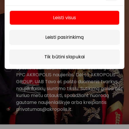
prekybos centro.
Leisti visus
Daugiau
Leisti pasirinkimą
Prenumeruoti
Tik būtini slapukai
Spustelėdamas „Prenumeruoti“ sutinki gauti
PPC AKROPOLIS naujienas. Dėl to AKROPOLIS
GROUP, UAB Tavo el. pašto duomenis tvarkys
naujienlaiškių siuntimo tikslu. Sutikimą galėsi bet
kuriuo metu atšaukti, spaudžiant nuorodą
gautame naujienlaiškyje arba kreipiantis
privatumas@akropolis.lt.