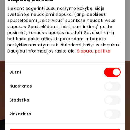
Siekiant pagerinti Jūsų naršymo kokybę, šioje
Siūlome platų prekių pasirinkimą: laisvalaikio batai,
svetainėje naudojami slapukai (ang. cookies).
sportbačiai, auliniai, basutės, rankinės.
Spustelėdami „Leisti visus" sutinkate naudoti visus
slapukus. Spustelėdami „Leisti pasirinkimą" galite
pasirinkti, kuriuos slapukus naudoti. Savo sutikimą
Avalynė ir galanterija
Parduotuvės
bet kada galite atšaukti pakeisdami interneto
naršyklės nustatymus ir ištrindami įrašytus slapukus.
Daugiau informacijos rasite čia:
Slapukų politika
Sutikimo
Būtini
Prisijunkite prie mūsų
pasirinkimas
bendruomenės
Nuostatos
Pirmieji sužinokite apie geriausius pasiūlymus,
Statistika
renginius ir naujausią informaciją iš AKROPOLIS
prekybos centro.
Rinkodara