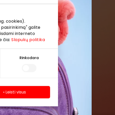
formaciją iš
g. cookies).
 pasirinkimą" galite
eisdami interneto
e čia:
Slapukų politika
Rinkodara
Leisti visus