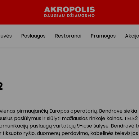
tuvės
Paslaugos
Restoranai
Pramogos
Akcij
2
 vienas pirmaujančių Europos operatorių. Bendrovė siekia
iausius pasiūlymus ir siūlyti mažiausias rinkoje kainas. TELE2
omunikacijų paslaugų vartotojų 9-iose šalyse. Bendrovė te
ir fiksuoto ryšio, duomenų perdavimo, kabelinės televizijos i