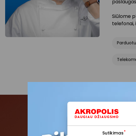
paslaugas.
Siūlome pl
telefonai, 
Parduot
Telekomu
Pris
Sutikimas