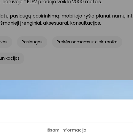
 Lietuvoje TELE2 pradėjo veiklą 2000 metais.
atų paslaugų pasirinkimą: mobiliojo ryšio planai, namų in
išmanieji įrenginiai, aksesuarai, konsultacijos.
uvės
Paslaugos
Prekės namams ir elektronika
nikacijos
ijunkite prie mūsų bendruo
Išsami informacija