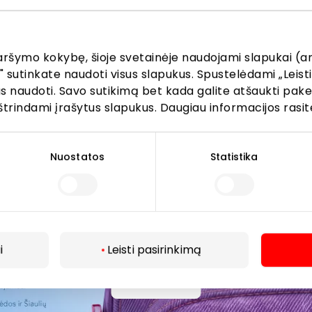
žinokite apie geriausius pasiūlymus, renginius ir naujausią in
AKROPOLIS prekybos centro.
aršymo kokybę, šioje svetainėje naudojami slapukai (an
" sutinkate naudoti visus slapukus. Spustelėdami „Leisti
kus naudoti. Savo sutikimą bet kada galite atšaukti pak
štrindami įrašytus slapukus. Daugiau informacijos rasit
Prenumeruoti
Nuostatos
Statistika
Spustelėdamas „Prenumeruoti“ sutinki gauti PPC
AKROPOLIS naujienas. Dėl to AKROPOLIS GROUP,
UAB Tavo el. pašto duomenis tvarkys naujienlaiškių
siuntimo tikslu. Sutikimą galėsi bet kuriuo metu
atšaukti, spaudžiant nuorodą gautame
i
Leisti pasirinkimą
naujienlaiškyje arba kreipiantis
privatumas@akropolis.lt.
Daugiau