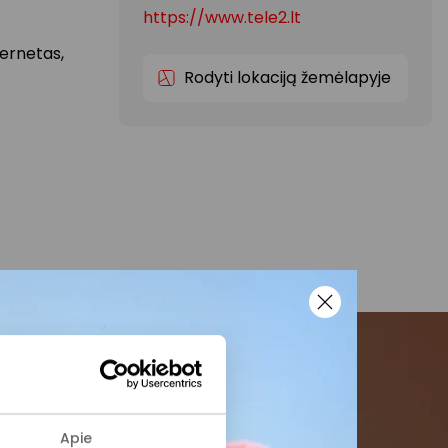
https://www.tele2.lt
ternetas,
Rodyti lokaciją žemėlapyje
menės
Apie