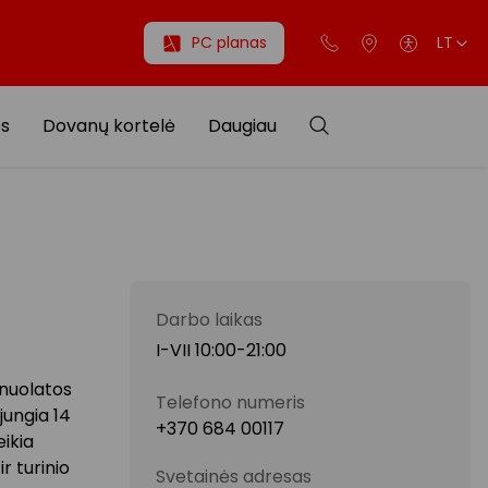
PC planas
LT
os
Dovanų kortelė
Daugiau
Darbo laikas
I-VII 10:00-21:00
 nuolatos
Telefono numeris
 jungia 14
+370 684 00117
ikia
r turinio
Svetainės adresas