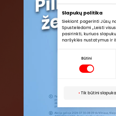
Pirmieji su
Slapukų politika
Siekiant pagerinti Jūsų n
Spustelėdami „Leisti visus
pasirinkti, kuriuos slapu
naršyklės nustatymus ir i
Sutikimo
pasirinkimas
Būtini
Tik būtini slapuka