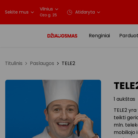
Vilnius
Sekite mus
Atidaryta
Ozo g. 25
Renginiai
Parduo
Titulinis
Paslaugos
TELE2
TELE
1 aukštas
TELE2 yra
teikti ger
mln. telek
mobiliojo 