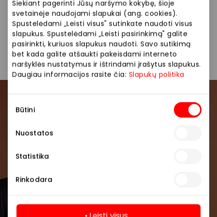
Siūlome platų prekių pasirinkimą: marškiniai, džinsai,
Siekiant pagerinti Jūsų naršymo kokybę, šioje
megztiniai, striukės, suknelės, aksesuarai.
svetainėje naudojami slapukai (ang. cookies).
Spustelėdami „Leisti visus" sutinkate naudoti visus
slapukus. Spustelėdami „Leisti pasirinkimą" galite
Drabužiai
Parduotuvės
pasirinkti, kuriuos slapukus naudoti. Savo sutikimą
bet kada galite atšaukti pakeisdami interneto
naršyklės nustatymus ir ištrindami įrašytus slapukus.
Daugiau informacijos rasite čia:
Slapukų politika
Sutikimo
Prisijunkite prie mūsų
Būtini
pasirinkimas
bendruomenės
Nuostatos
Pirmieji sužinokite apie geriausius pasiūlymus,
renginius ir naujausią informaciją iš AKROPOLIS
Statistika
prekybos centro.
Rinkodara
Leisti visus