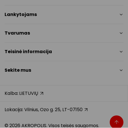
Parduotuvės
Lankytojams
Paslaugos
Restoranai ir kavinės
PC planas
Tvarumas
Pramogos
Nemokami patogumai
Draugiški gyvūnams
Tvarumo tikslai
Teisinė informacija
Kontaktai
Tvarumo ataskaita
Akcijos
Politikos
Prekybos centro taisyklės
Sekite mus
Dovanų kortelė
Slapukų politika
Karjera
Privatumo politika
Instagram
Atsiliepimai
Dovanų kortelės bendrosios taisyklės
Facebook
Kalba:
LIETUVIŲ
Pranešėjų apsauga
YouTube
Klientų aptarnavimo standartas
TikTok
Lokacija: Vilnius, Ozo g. 25, LT-07150
© 2026 AKROPOLIS. Visos teisės saugomos.