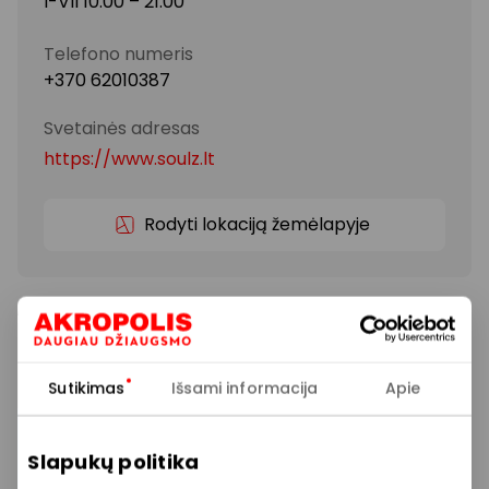
I-VII 10:00 – 21:00
Telefono numeris
+370 62010387
Svetainės adresas
https://www.soulz.lt
Rodyti lokaciją žemėlapyje
„Tommy Hilfiger“ siekia suderinti nesenstančią
klasiką bei energingą amerikietišką stilistiką su
šiuolaikiškomis detalėmis ir akcentais. Taip metai iš
metų „Tommy Hilfiger“ tapo laiko patikrinta, tačiau
Sutikimas
Išsami informacija
Apie
kiekvieną sezoną atsinaujinančia drabužių bei
aksesuarų linija.
Slapukų politika