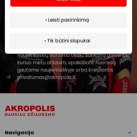
Daugiau
Prenumeruoti
Leisti pasirinkimą
Spustelėdamas „Prenumeruoti“ sutinki gauti
PPC AKROPOLIS naujienas. Dėl to AKROPOLIS
Tik būtini slapukai
GROUP, UAB Tavo el. pašto duomenis tvarkys
naujienlaiškių siuntimo tikslu. Sutikimą galėsi bet
kuriuo metu atšaukti, spaudžiant nuorodą
gautame naujienlaiškyje arba kreipiantis
privatumas@akropolis.lt.
Navigacija