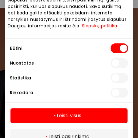
pasirinkti, kuriuos slapukus naudoti. Savo sutikimą
bet kada galite atšaukti pakeisdami interneto
naršyklės nustatymus ir ištrindami įrašytus slapukus.
Prisijunkite prie mūsų
Daugiau informacijos rasite čia:
Slapukų politika
bendruomenės
Sutikimo
Pirmieji sužinokite apie geriausius pasiūlymus,
Būtini
pasirinkimas
renginius ir naujausią informaciją iš AKROPOLIS
prekybos centro.
Nuostatos
Statistika
Rinkodara
Prenumeruoti
Leisti visus
Daugiau
Spustelėdamas „Prenumeruoti“ sutinki gauti
PPC AKROPOLIS naujienas. Dėl to AKROPOLIS
Leisti pasirinkimą