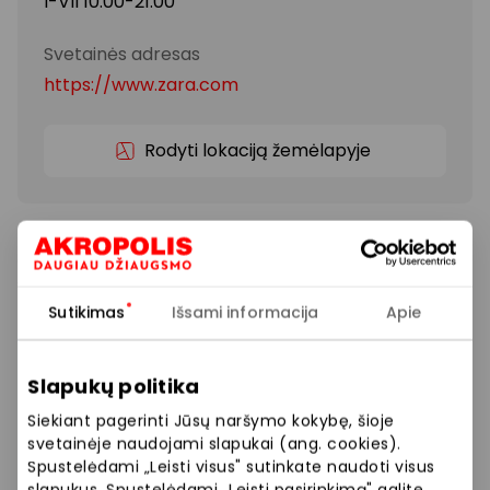
I-VII 10:00-21:00
Svetainės adresas
https://www.zara.com
Rodyti lokaciją žemėlapyje
Naujausios tarptautinės mados tendencijas
atitinkančios kolekcijos, skirtos moterims, vyrams ir
vaikams.
Sutikimas
Išsami informacija
Apie
Siūlome platų prekių pasirinkimą: suknelės, švarkai,
kelnės, megztiniai, paltai, marškiniai, aksesuarai.
Slapukų politika
Siekiant pagerinti Jūsų naršymo kokybę, šioje
Drabužiai
Parduotuvės
svetainėje naudojami slapukai (ang. cookies).
Spustelėdami „Leisti visus" sutinkate naudoti visus
slapukus. Spustelėdami „Leisti pasirinkimą" galite