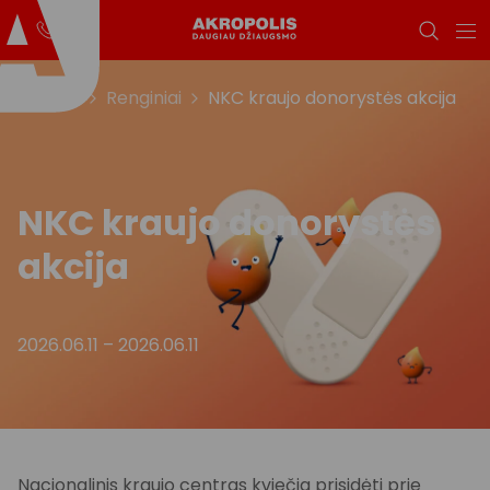
Titulinis
Renginiai
NKC kraujo donorystės akcija
NKC kraujo donorystės
akcija
2026.06.11
–
2026.06.11
Nacionalinis kraujo centras kviečia prisidėti prie