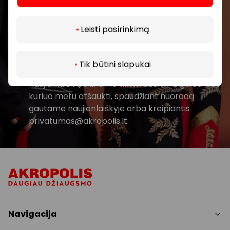
Daugiau
Prenumeruoti
Leisti pasirinkimą
Spustelėdamas „Prenumeruoti“ sutinki gauti
PPC AKROPOLIS naujienas. Dėl to AKROPOLIS
Tik būtini slapukai
GROUP, UAB Tavo el. pašto duomenis tvarkys
naujienlaiškių siuntimo tikslu. Sutikimą galėsi bet
kuriuo metu atšaukti, spaudžiant nuorodą
gautame naujienlaiškyje arba kreipiantis
privatumas@akropolis.lt.
Navigacija