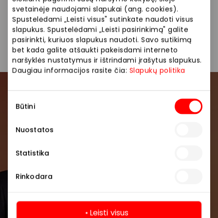
paskyrose ir/ar kituose viešuose pranešimuose.
svetainėje naudojami slapukai (ang. cookies).
Daugiau apie asmens duomenų tvarkymą
Spustelėdami „Leisti visus" sutinkate naudoti visus
www.akropolis.lt
slapukus. Spustelėdami „Leisti pasirinkimą" galite
pasirinkti, kuriuos slapukus naudoti. Savo sutikimą
bet kada galite atšaukti pakeisdami interneto
Pasidalinti:
Facebook
LinkedIn
naršyklės nustatymus ir ištrindami įrašytus slapukus.
Daugiau informacijos rasite čia:
Slapukų politika
Prisijunkite prie mūsų
Sutikimo
Būtini
pasirinkimas
bendruomenės
Nuostatos
Pirmieji sužinokite apie geriausius pasiūlymus,
renginius ir naujausią informaciją iš AKROPOLIS
Statistika
prekybos centro.
Rinkodara
Leisti visus