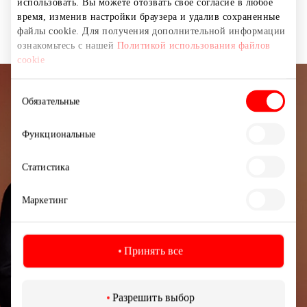
использовать. Вы можете отозвать свое согласие в любое
Магазины
Товары для детей
время, изменив настройки браузера и удалив сохраненные
файлы cookie. Для получения дополнительной информации
ознакомьтесь с нашей
Политикой использования файлов
cookie
Выбор
Подписывайтесь на рассылку
Обязательные
согласия
новостей
Функциональные
Узнайте первыми о лучших предложениях,
Статистика
мероприятиях и самой свежей информации от
торгового центра AKROPOLIS.
Маркетинг
Принять все
Подписаться
Разрешить выбор