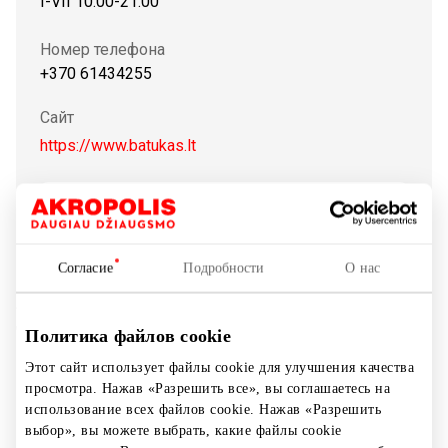
I-VII 10:00-21:00
Номер телефона
+370 61434255
Сайт
https://www.batukas.lt
Показать на карте
Согласие
Подробности
О нас
BATUKAS – магазин ортопедной-профилактной обуви и
аксесуаров для детей.Роль обуви очень важна,потому
что она может влиять на развитие ноги.Обувь никогда
Политика файлов cookie
не должна замещать отсутствие способности ребенка
Этот сайт использует файлы cookie для улучшения качества
передвигаться,но должна стимулировать его развитие
просмотра. Нажав «Разрешить все», вы соглашаетесь на
помогая ему естественным способом.
использование всех файлов cookie. Нажав «Разрешить
выбор», вы можете выбрать, какие файлы cookie