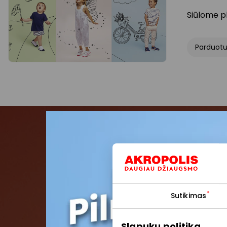
Siūlome pl
Parduot
Pris
Pirmieji su
Sutikimas
Slapukų politika