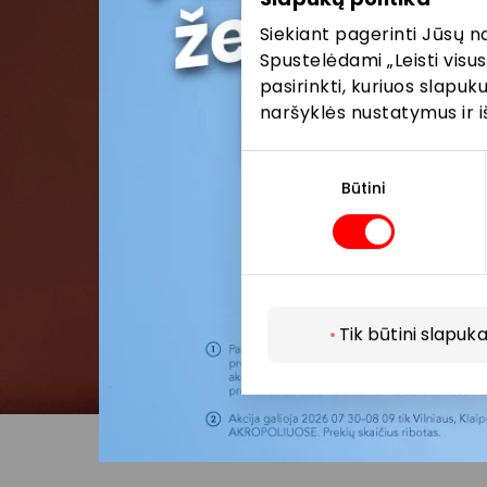
Siekiant pagerinti Jūsų n
Spustelėdami „Leisti visus
pasirinkti, kuriuos slapu
naršyklės nustatymus ir i
Sutikimo
pasirinkimas
Būtini
Tik būtini slapuka