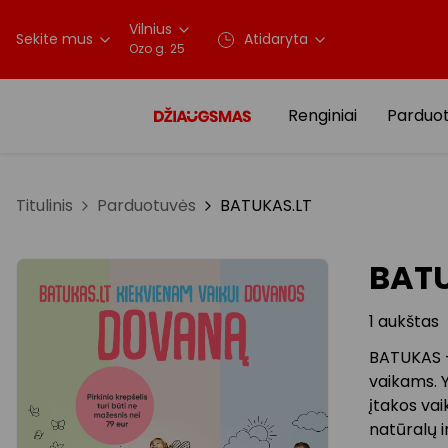
Vilnius
Sekite mus
Atidaryta
Ozo g. 25
Renginiai
Parduo
Titulinis
Parduotuvės
BATUKAS.LT
BATU
1 aukštas
BATUKAS –
vaikams. Y
įtakos vai
natūralų i