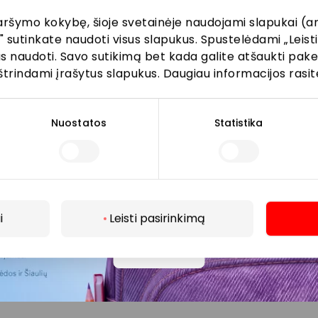
aršymo kokybę, šioje svetainėje naudojami slapukai (an
" sutinkate naudoti visus slapukus. Spustelėdami „Leisti
kus naudoti. Savo sutikimą bet kada galite atšaukti pak
Prenumeruoti
štrindami įrašytus slapukus. Daugiau informacijos rasit
Spustelėdamas „Prenumeruoti“ sutinki gauti PPC
AKROPOLIS naujienas. Dėl to AKROPOLIS GROUP,
Nuostatos
Statistika
UAB Tavo el. pašto duomenis tvarkys naujienlaiškių
siuntimo tikslu. Sutikimą galėsi bet kuriuo metu
atšaukti, spaudžiant nuorodą gautame
naujienlaiškyje arba kreipiantis
privatumas@akropolis.lt.
i
Leisti pasirinkimą
Daugiau