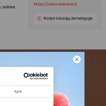
https://www.batukas.lt
auliniai.
Rodyti lokaciją žemėlapyje
menės
formaciją iš
Apie