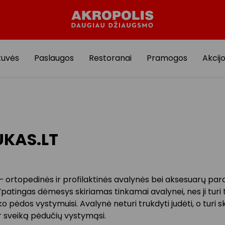
tuvės
Paslaugos
Restoranai
Pramogos
Akcij
KAS.LT
 ortopedinės ir profilaktinės avalynės bei aksesuarų pa
patingas dėmesys skiriamas tinkamai avalynei, nes ji turi 
ko pėdos vystymuisi. Avalynė neturi trukdyti judėti, o turi sk
r sveiką pėdučių vystymąsi.