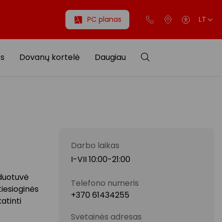
PC planas
LT
os
Dovanų kortelė
Daugiau
Darbo laikas
I-VII 10:00-21:00
rduotuvė
Telefono numeris
tiesioginės
+370 61434255
atinti
Svetainės adresas