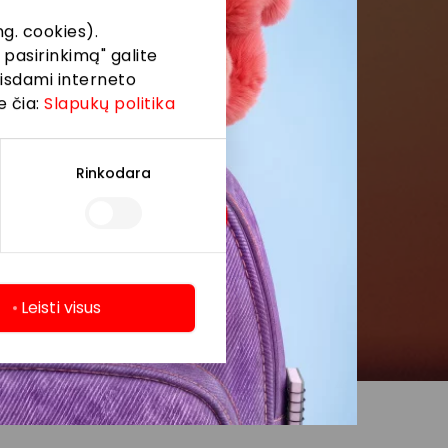
g. cookies).
 pasirinkimą" galite
eisdami interneto
e čia:
Slapukų politika
Rinkodara
Leisti visus