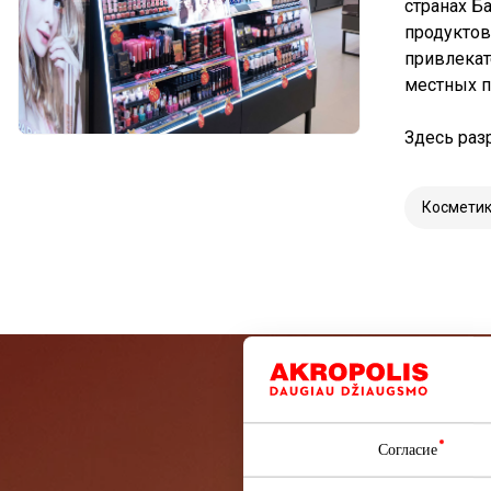
странах Б
продуктов
привлекат
местных п
Здесь ра
Космети
Подп
Согласие