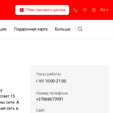
План торгового центра
RU
ции
Подарочная карта
Больше
Часы работы
I-VII 10:00-21:00
ру
Номер телефона
отает 15
+37069677091
ны сети A.
шая сеть в
Сайт