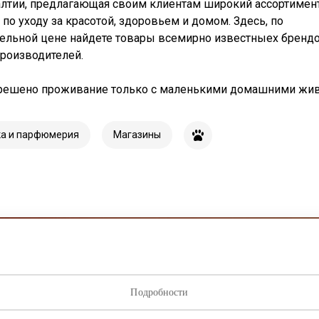
алтии, предлагающая своим клиентам широкий ассортимен
 по уходу за красотой, здоровьем и домом. Здесь, по
ельной цене найдете товары всемирно известныех брендо
роизводителей.
зрешено проживание только с маленькими домашними жи
ка и парфюмерия
Магазины
исывайтесь на рассылку нов
Подробности