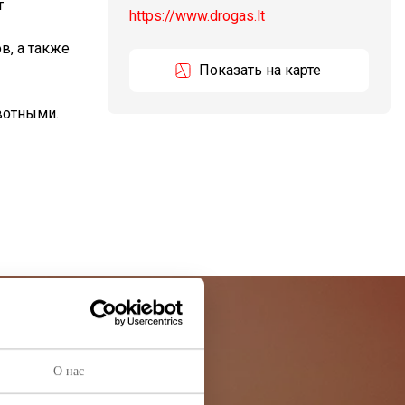
т
https://www.drogas.lt
в, а также
Показать на карте
вотными.
остей
О нас