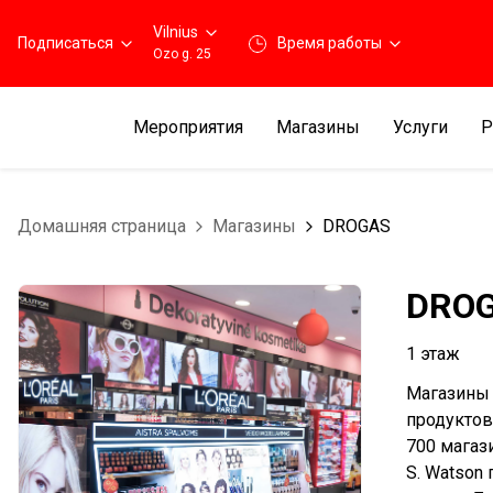
Vilnius
Подписаться
Время работы
Ozo g. 25
Мероприятия
Магазины
Услуги
Р
Домашняя страница
Магазины
DROGAS
DRO
1 этаж
Магазины 
продуктов
700 магаз
S. Watson