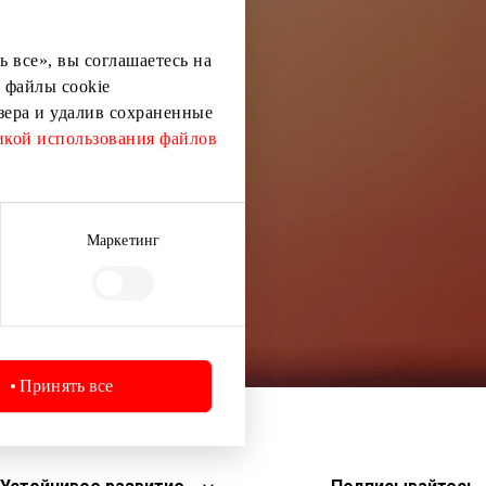
ей информации
 все», вы соглашаетесь на
 файлы cookie
узера и удалив сохраненные
кой использования файлов
Маркетинг
Принять все