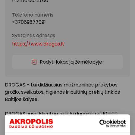
I-VII 10:00-21:00
Telefono numeris
+37069677091
Svetainės adresas
https://www.drogas.lt
Rodyti lokaciją žemėlapyje
DROGAS – tai didžiausias mažmeninės prekybos
grožio, sveikatos, higienos ir buitinių prekių tinklas
Baltijos šalyse.
DROGAS savo klientams siūlo daugiau nei 10 000
kasdienio naudojimo prekių: dekoratyvinės
kosmetikos, veido ir kūno priežiūros priemonių,