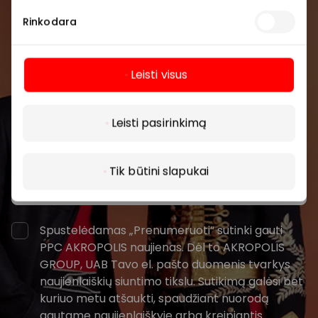
bendruomenės
Rinkodara
Pirmieji sužinokite apie geriausius pasiūlymus,
renginius ir naujausią informaciją iš AKROPOLIS
Leisti visus
prekybos centro.
Daugiau
Leisti pasirinkimą
Tik būtini slapukai
Prenumeruoti
Spustelėdamas „Prenumeruoti“ sutinki gauti
PPC AKROPOLIS naujienas. Dėl to AKROPOLIS
GROUP, UAB Tavo el. pašto duomenis tvarkys
naujienlaiškių siuntimo tikslu. Sutikimą galėsi bet
kuriuo metu atšaukti, spaudžiant nuorodą
gautame naujienlaiškyje arba kreipiantis