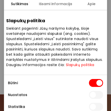
plaukų dažų, plaukų priežiūros ir modeliavimo
Sutikimas
Išsami informacija
Apie
priemonių, asmens higienos, parfumerijos ir
galanterijos prekių, pėdkelnių ir kojinių, prekių
vaikams, buitinės chemijos priemonių bei namų
Slapukų politika
apyvokos prekių!
Siekiant pagerinti Jūsų naršymo kokybę, šioje
svetainėje naudojami slapukai (ang. cookies).
Siūlome platų prekių pasirinkimą: kosmetika,
Spustelėdami „Leisti visus" sutinkate naudoti visus
parfumerija, veido priežiūra, plaukų priežiūra, buitinė
slapukus. Spustelėdami „Leisti pasirinkimą" galite
chemija.
pasirinkti, kuriuos slapukus naudoti. Savo sutikimą
bet kada galite atšaukti pakeisdami interneto
Čia yra leidžiama tik su mažais augintiniais.
naršyklės nustatymus ir ištrindami įrašytus slapukus.
Daugiau informacijos rasite čia:
Slapukų politika
Kosmetika ir parfumerija
Parduotuvės
Sutikimo
Būtini
pasirinkimas
Nuostatos
Prisijunkite prie mūsų
Statistika