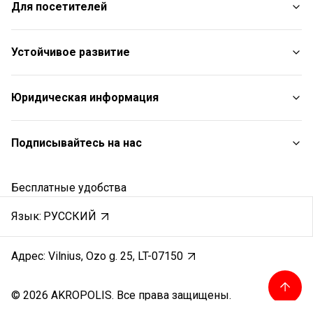
Для посетителей
Услуги
Рестораны
План торгового центра
Устойчивое развитие
С животными
Контакты
Отчет об устойчивом развитии
Юридическая информация
Aкции
Цели в области устойчивого развития
Подарочная карта
Политики устойчивого развития
Правила торгового центра
Подписывайтесь на нас
Карьера
Политика файлов cookie
Отзывы
Политика конфиденциальности
Instagram
Бесплатные удобства
Правила подарочной карты
Facebook
Защита заявителей
YouTube
Язык:
РУССКИЙ
Запись звонков
Адрес: Vilnius, Ozo g. 25, LT-07150
© 2026 AKROPOLIS. Все права защищены.