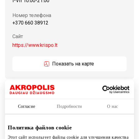
I-VII 10:00-21:00
Номер телефона
+370 660 38912
Сайт
https://www.krispo.lt
Показать на карте
Салон роскошных ароматов для дома, свечей, средств
по уходу за телом, лицом и волосами. Мы предлагаем
нашим клиентам только высококачественную
Согласие
Подробности
О нас
продукцию из Франции, Испании, Италии, Швеции и
Таиланда.
Политика файлов cookie
Стремясь получить самую высокую оценку в области
Этот сайт использует файлы cookie для улучшения качества