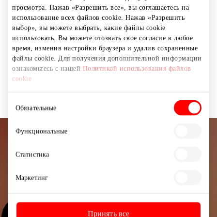
обслуживания и удовлетворить ожиданий даже
просмотра. Нажав «Разрешить все», вы соглашаетесь на
самых требовательных клиентов, всю продукцию
использование всех файлов cookie. Нажав «Разрешить
отбираем особенно тщательно и ответственно.
выбор», вы можете выбрать, какие файлы cookie
использовать. Вы можете отозвать свое согласие в любое
время, изменив настройки браузера и удалив сохраненные
Косметика и парфюмерия
Магазины
файлы cookie. Для получения дополнительной информации
ознакомьтесь с нашей
Политикой использования файлов
cookie
Товары для дома и электроника
Выбор
Обязательные
согласия
Функциональные
Подписывайтесь на рассылку
Статистика
новостей
Маркетинг
Узнайте первыми о лучших предложениях,
мероприятиях и самой свежей информации от
торгового центра AKROPOLIS.
Принять все