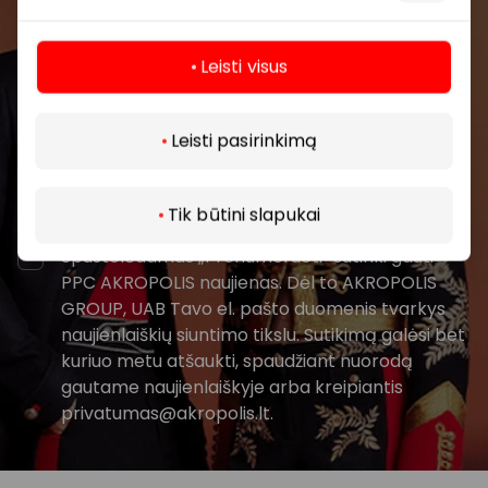
prekybos centro.
Leisti visus
Daugiau
Leisti pasirinkimą
Prenumeruoti
Tik būtini slapukai
Spustelėdamas „Prenumeruoti“ sutinki gauti
PPC AKROPOLIS naujienas. Dėl to AKROPOLIS
GROUP, UAB Tavo el. pašto duomenis tvarkys
naujienlaiškių siuntimo tikslu. Sutikimą galėsi bet
kuriuo metu atšaukti, spaudžiant nuorodą
gautame naujienlaiškyje arba kreipiantis
privatumas@akropolis.lt.