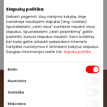
ir norime įtikti net reikliausiam pirkėjui, todėl savo
gaminius atrenkame itin kruopščiai ir atsakingai.
Slapukų politika
Siekiant pagerinti Jūsų naršymo kokybę, šioje
Siūlome platų prekių pasirinkimą: Žvakės, skalbikliai,
svetainėje naudojami slapukai (ang. cookies).
veido ir plaukų priežiūros priemonės.
Spustelėdami „Leisti visus" sutinkate naudoti visus
slapukus. Spustelėdami „Leisti pasirinkimą" galite
pasirinkti, kuriuos slapukus naudoti. Savo sutikimą
Kosmetika ir parfumerija
Parduotuvės
bet kada galite atšaukti pakeisdami interneto
naršyklės nustatymus ir ištrindami įrašytus slapukus.
Prekės namams ir elektronika
Daugiau informacijos rasite čia:
Slapukų politika
Sutikimo
Būtini
pasirinkimas
Nuostatos
Prisijunkite prie mūsų
bendruomenės
Statistika
Pirmieji sužinokite apie geriausius pasiūlymus,
Rinkodara
renginius ir naujausią informaciją iš AKROPOLIS