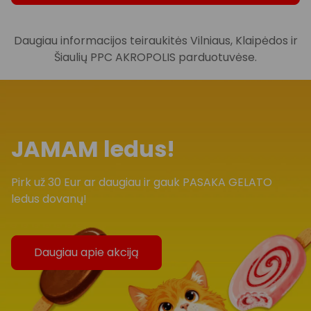
Daugiau informacijos teiraukitės Vilniaus, Klaipėdos ir
Šiaulių PPC AKROPOLIS parduotuvėse.
JAMAM ledus!
Išvalyti
Apply categories
Pirk už 30 Eur ar daugiau ir gauk PASAKA GELATO
ledus dovanų!
Daugiau apie akciją