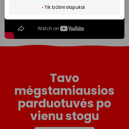
Tik būtini slapukai
Tavo
mėgstamiausios
parduotuvės po
vienu stogu