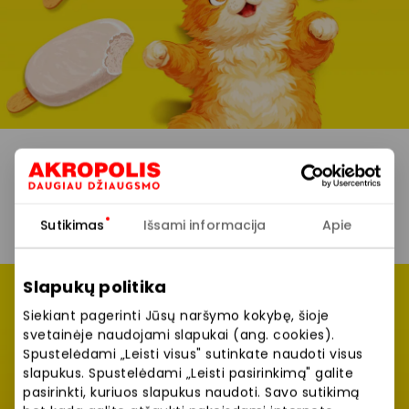
Sutikimas
Išsami informacija
Apie
Slapukų politika
Siekiant pagerinti Jūsų naršymo kokybę, šioje
svetainėje naudojami slapukai (ang. cookies).
JAMAM partnerių
Spustelėdami „Leisti visus" sutinkate naudoti visus
slapukus. Spustelėdami „Leisti pasirinkimą" galite
dovanos!
pasirinkti, kuriuos slapukus naudoti. Savo sutikimą