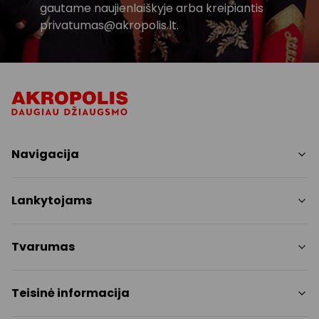
gautame naujienlaiškyje arba kreipiantis
privatumas@akropolis.lt.
Navigacija
Parduotuvės
Lankytojams
Paslaugos
Restoranai
PC planas
Tvarumas
Pramogos
Nemokami patogumai
Draugiški gyvūnams
Tvarumo tikslai
Teisinė informacija
Kontaktai
Tvarumo ataskaita