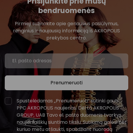
Prisijunkite prie mūsų
bendruomenės
Pirmieji sužinokite apie geriausius pasiūlymus,
renginius ir naujausią informaciją iš AKROPOLIS
prekybos centro.
Prenumeruoti
Spustelėdamas „Prenumeruoti“ sutinki gauti
PPC AKROPOLIS naujienas. Dėl to AKROPOLIS
GROUP, UAB Tavo el. pašto duomenis tvarkys
naujienlaiškių siuntimo tikslu. Sutikimą galėsi bet
kuriuo metu atšaukti, spaudžiant nuorodą