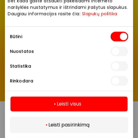
bet kada galite atšaukti pakeisdami interneto
naršyklės nustatymus ir ištrindami įrašytus slapukus.
Jų AKROPOLIO alėjose lauks tikrai daug – tik tris
Daugiau informacijos rasite čia:
Slapukų politika
dienas ir tik didžiųjų nuolaidų dienų JAMAM metu.
Gaudyk savo mėgstamus skanėstus!
Sutikimo
Būtini
pasirinkimas
Nuostatos
Statistika
Rinkodara
Leisti visus
Daugiau
Leisti pasirinkimą