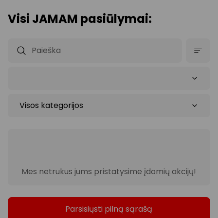
Visi JAMAM pasiūlymai:
Mes netrukus jums pristatysime įdomių akcijų!
Parsisiųsti pilną sąrašą