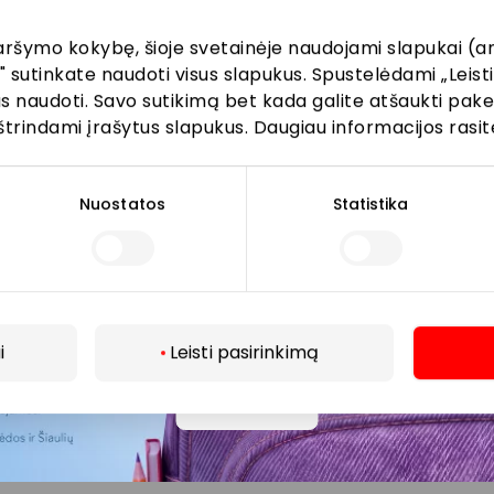
aršymo kokybę, šioje svetainėje naudojami slapukai (an
" sutinkate naudoti visus slapukus. Spustelėdami „Leisti
kus naudoti. Savo sutikimą bet kada galite atšaukti pak
Prenumeruoti
štrindami įrašytus slapukus. Daugiau informacijos rasit
Spustelėdamas „Prenumeruoti“ sutinki gauti PPC
Nuostatos
Statistika
AKROPOLIS naujienas. Dėl to AKROPOLIS GROUP,
UAB Tavo el. pašto duomenis tvarkys naujienlaiškių
siuntimo tikslu. Sutikimą galėsi bet kuriuo metu
atšaukti, spaudžiant nuorodą gautame
naujienlaiškyje arba kreipiantis
privatumas@akropolis.lt.
i
Leisti pasirinkimą
Daugiau