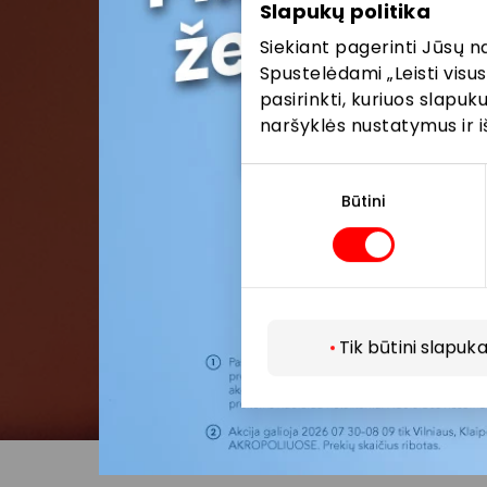
Slapukų politika
Siekiant pagerinti Jūsų n
Spustelėdami „Leisti visus
pasirinkti, kuriuos slapu
naršyklės nustatymus ir i
Sutikimo
pasirinkimas
Būtini
Tik būtini slapuka