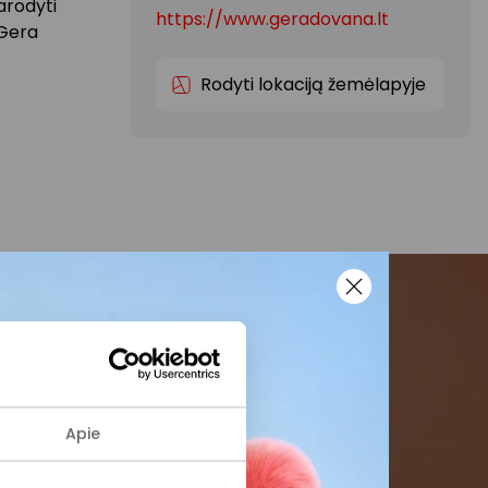
arodyti
https://www.geradovana.lt
„Gera
Rodyti lokaciją žemėlapyje
menės
formaciją iš
Apie