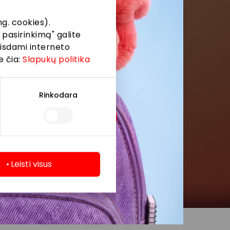
g. cookies).
 pasirinkimą" galite
eisdami interneto
e čia:
Slapukų politika
Rinkodara
Leisti visus