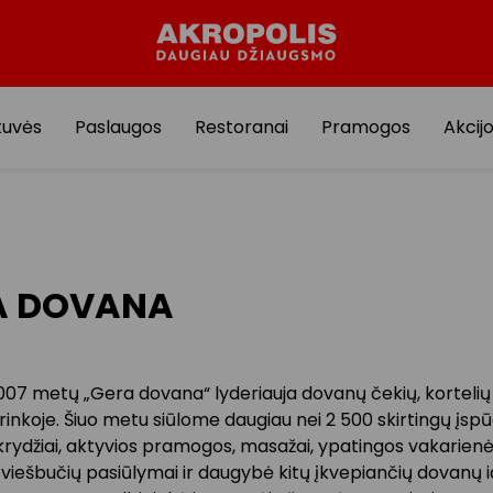
tuvės
Paslaugos
Restoranai
Pramogos
Akcij
A DOVANA
07 metų „Gera dovana“ lyderiauja dovanų čekių, kortelių i
rinkoje. Šiuo metu siūlome daugiau nei 2 500 skirtingų įspū
krydžiai, aktyvios pramogos, masažai, ypatingos vakarienė
s viešbučių pasiūlymai ir daugybė kitų įkvepiančių dovanų i