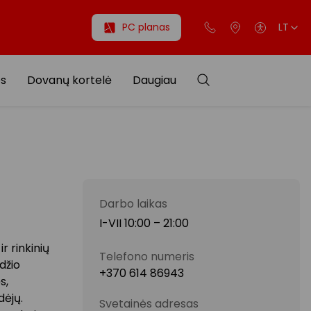
PC planas
LT
os
Dovanų kortelė
Daugiau
Darbo laikas
I-VII 10:00 – 21:00
r rinkinių
Telefono numeris
džio
+370 614 86943
s,
dėjų.
Svetainės adresas