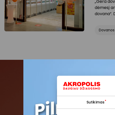
„Gera dov
dėmesį ar
dovana“. 
Dovanos
Pris
Pirmieji su
Sutikimas