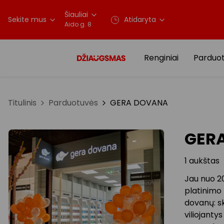
Šiauliai
Sekite mus
Atidaryta
Aido g. 8
Renginiai
Parduo
Titulinis
Parduotuvės
GERA DOVANA
GER
1 aukštas
Jau nuo 20
platinimo 
dovanų: s
viliojanty