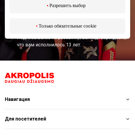
Разрешить выбор
Подписаться
Только обязательные cookie
Подписываясь на рассылку, вы подтверждаете,
что вам исполнилось 13 лет.
Навигация
Магазины
Для посетителей
Услуги
Рестораны
План торгового центра