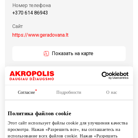
Номер телефона
+370 614 86943
Сайт
https://www.geradovana.lt
Показать на карте
С 2007 года «Гера дована» является ведущим
дистрибьютором подарочных сертификатов,
подарочных карт и подарочных наборов. В настоящее
Согласие
Подробности
О нас
время мы предлагаем более 2500 различных
подарков: перелеты, активные развлечения, массажи,
Политика файлов cookie
отличные ужины, заманчивые предложения отелей и
многие другие вдохновляющие идеи подарки. «Гера
Этот сайт использует файлы cookie для улучшения качества
дована» — помощник и советчик для людей, которые
просмотра. Нажав «Разрешить все», вы соглашаетесь на
хотят проявить внимание к близким или другим
использование всех файлов cookie. Нажав «Разрешить