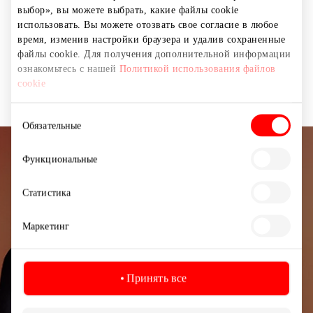
выбор», вы можете выбрать, какие файлы cookie
важным людям в своей жизни. «Гера дована».
использовать. Вы можете отозвать свое согласие в любое
Дарить — это радость!
время, изменив настройки браузера и удалив сохраненные
файлы cookie. Для получения дополнительной информации
ознакомьтесь с нашей
Политикой использования файлов
Подарки
Магазины
Подарки
cookie
Выбор
Обязательные
согласия
Функциональные
Подписывайтесь на рассылку
новостей
Статистика
Узнайте первыми о лучших предложениях,
Маркетинг
мероприятиях и самой свежей информации от
торгового центра AKROPOLIS.
Принять все