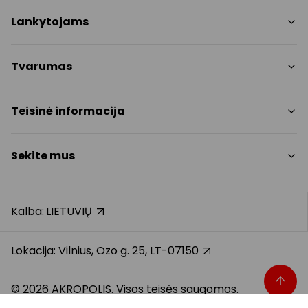
Parduotuvės
Lankytojams
Paslaugos
Restoranai ir kavinės
PC planas
Tvarumas
Pramogos
Nemokami patogumai
Draugiški gyvūnams
Tvarumo tikslai
Teisinė informacija
Kontaktai
Tvarumo ataskaita
Akcijos
Politikos
Prekybos centro taisyklės
Sekite mus
Dovanų kortelė
Slapukų politika
Karjera
Privatumo politika
Instagram
Atsiliepimai
Dovanų kortelės bendrosios taisyklės
Facebook
Kalba:
LIETUVIŲ
Pranešėjų apsauga
YouTube
Klientų aptarnavimo standartas
TikTok
Lokacija: Vilnius, Ozo g. 25, LT-07150
© 2026 AKROPOLIS. Visos teisės saugomos.