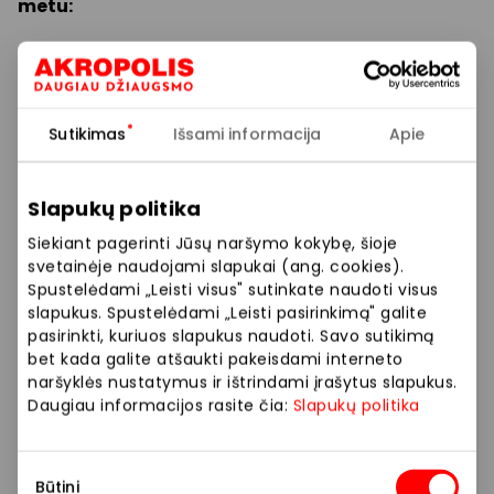
metu:
– 20% nenukainotoms prekėms perkant už 39 EUR,
nuolaidos nesumuojamos
Sutikimas
Išsami informacija
Apie
Prekybos ir pramogų centre „AKROPOLIS“
veikiančios parduotuvės ir paslaugų teikėjai
Slapukų politika
savarankiškai nustato taikomas nuolaidas, jų
dydžius bei kitas aktualias sąlygas.
Siekiant pagerinti Jūsų naršymo kokybę, šioje
svetainėje naudojami slapukai (ang. cookies).
Stengiamės kuo tiksliau pateikti aktualią
Spustelėdami „Leisti visus" sutinkate naudoti visus
informaciją, tačiau, jei kyla neatitikimų tarp mūsų
slapukus. Spustelėdami „Leisti pasirinkimą" galite
pasirinkti, kuriuos slapukus naudoti. Savo sutikimą
tinklalapyje pateiktos informacijos ir faktinės
bet kada galite atšaukti pakeisdami interneto
informacijos parduotuvėje ar paslaugų teikimo
naršyklės nustatymus ir ištrindami įrašytus slapukus.
vietoje, visada vadovaukitės tuo, kas nurodyta
Daugiau informacijos rasite čia:
Slapukų politika
konkrečioje parduotuvėje ar paslaugų teikimo
vietoje.
Sutikimo
Būtini