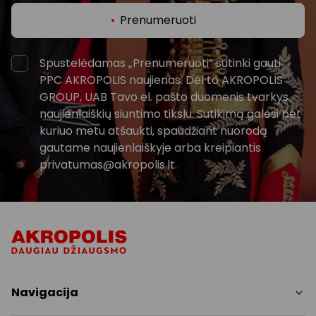
Prenumeruoti
Spustelėdamas „Prenumeruoti“ sutinki gauti
PPC AKROPOLIS naujienas. Dėl to AKROPOLIS
GROUP, UAB Tavo el. pašto duomenis tvarkys
naujienlaiškių siuntimo tikslu. Sutikimą galėsi bet
kuriuo metu atšaukti, spaudžiant nuorodą
gautame naujienlaiškyje arba kreipiantis
privatumas@akropolis.lt.
Navigacija