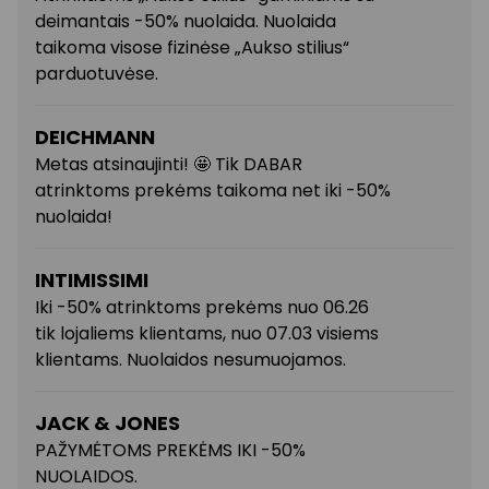
deimantais -50% nuolaida. Nuolaida
taikoma visose fizinėse „Aukso stilius“
parduotuvėse.
DEICHMANN
Metas atsinaujinti! 🤩 Tik DABAR
atrinktoms prekėms taikoma net iki -50%
Išvalyti
Taikyti
nuolaida!
INTIMISSIMI
Iki -50% atrinktoms prekėms nuo 06.26
tik lojaliems klientams, nuo 07.03 visiems
klientams. Nuolaidos nesumuojamos.
JACK & JONES
PAŽYMĖTOMS PREKĖMS IKI -50%
NUOLAIDOS.