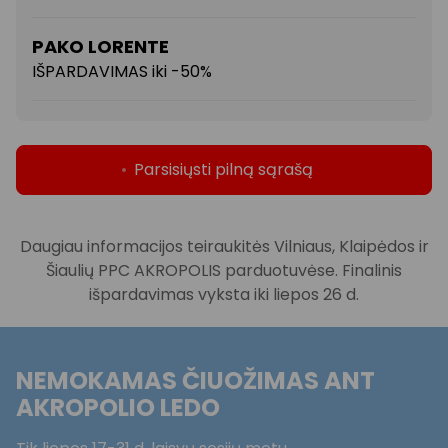
PAKO LORENTE
IŠPARDAVIMAS iki -50%
TEZENIS
Nuolaidos iki 50%, nuolaidos galioja
Parsisiųsti pilną sąrašą
pažymėtoms prekėms.
TRIUMPH
Daugiau informacijos teiraukitės Vilniaus, Klaipėdos ir
Triumph sezono išpardavimas – stilius ir
Šiaulių PPC AKROPOLIS parduotuvėse. Finalinis
komfortas iki -50 % pigiau! Skubėkite
išpardavimas vyksta iki liepos 26 d.
atrasti mėgstamus modelius už ypatingą
kainą.
NEMOKAMAS ČIUOŽIMAS ANT
AKROPOLIO LEDO