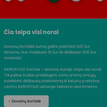
Čia telpa visi norai
Dovanų kortelės sumą galite pasirinkti 0,01 Eur
tikslumu, nuo mažiausio 10 Eur iki didžiausio 500 Eur
nominalo.
AKROPOLIO kortelė – dovana, kurioje telpa visi norai!
Tai puikus būdas pradžiuginti Jums artimą žmogų,
suteikiant didžiausią pasirinkimą iš keturių prekybos
centrų AKROPOLIS Lietuvoje teikiamo asortimento.
Dovanų kortelė