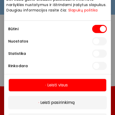
naršyklės nustatymus ir ištrindami įrašytus slapukus.
Daugiau informacijos rasite čia:
Slapukų politika
Sutikimo
Būtini
pasirinkimas
Nuostatos
Statistika
Rinkodara
Leisti visus
Daugiau
Leisti pasirinkimą
Tavo mėgstami