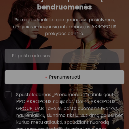
bendruomenės
Pirmieji sužinokite apie geriausius pasiūlymus,
renginius ir naujausią informaciją iš AKROPOLIS
prekybos centro.
Prenumeruoti
Spustelėdamas „Prenumeruoti“ sutinki gauti
PPC AKROPOLIS naujienas. Dėl to AKROPOLIS
GROUP, UAB Tavo el. pašto duomenis tvarkys
naujienlaiškių siuntimo tikslu. Sutikimą galėsi bet
kuriuo metu atšaukti, spaudžiant nuorodą