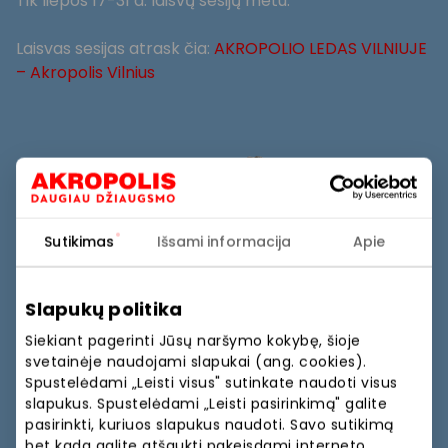
Tik liepos 17-31 d. laisvų sesijų metu.
Laisvas sesijas atrask čia:
AKROPOLIO LEDAS VILNIUJE
– Akropolis Vilnius
Sutikimas
Išsami informacija
Apie
Slapukų politika
Siekiant pagerinti Jūsų naršymo kokybę, šioje
svetainėje naudojami slapukai (ang. cookies).
Spustelėdami „Leisti visus" sutinkate naudoti visus
slapukus. Spustelėdami „Leisti pasirinkimą" galite
pasirinkti, kuriuos slapukus naudoti. Savo sutikimą
bet kada galite atšaukti pakeisdami interneto