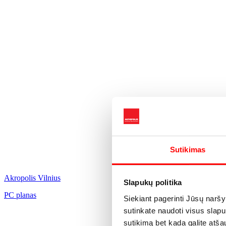
Sutikimas
Akropolis Vilnius
Slapukų politika
PC planas
Siekiant pagerinti Jūsų narš
sutinkate naudoti visus slapu
sutikimą bet kada galite atša