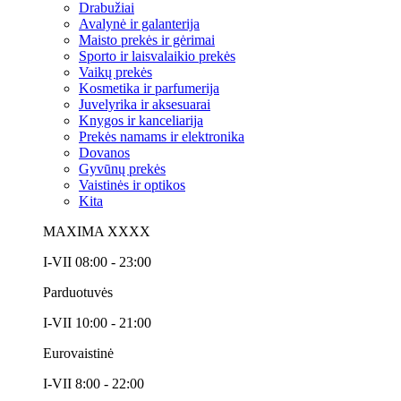
Drabužiai
Avalynė ir galanterija
Maisto prekės ir gėrimai
Sporto ir laisvalaikio prekės
Vaikų prekės
Kosmetika ir parfumerija
Juvelyrika ir aksesuarai
Knygos ir kanceliarija
Prekės namams ir elektronika
Dovanos
Gyvūnų prekės
Vaistinės ir optikos
Kita
MAXIMA XXXX
I-VII 08:00 - 23:00
Parduotuvės
I-VII 10:00 - 21:00
Eurovaistinė
I-VII 8:00 - 22:00