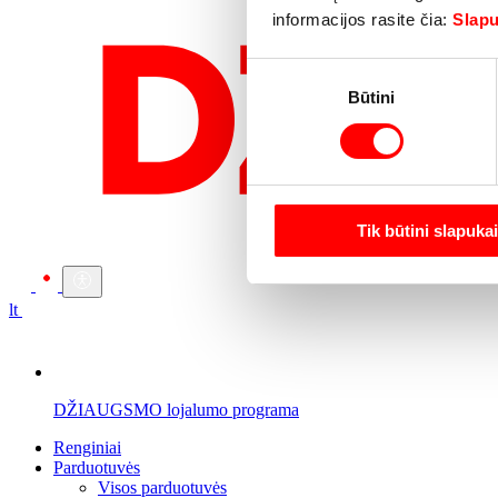
informacijos rasite čia:
Slapu
Sutikimo
Būtini
pasirinkimas
Tik būtini slapukai
lt
DŽIAUGSMO lojalumo programa
Renginiai
Parduotuvės
Visos parduotuvės