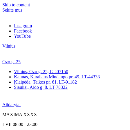
Skip to content
Sekite mus
Instagram
Facebook
YouTube
Vilnius
Ozo g. 25
Vilnius, Ozo g. 25, LT-07150
Kaunas, Karaliaus Mindaugo pr. 49, LT-44333
Klaipėda, Taikos pr. 61, LT-91182
Šiauliai, Aido g. 8, LT-78322
Atidaryta
MAXIMA XXXX
I-VII 08:00 - 23:00