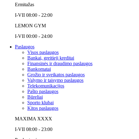
Ermitažas
I-VII 08:00 - 22:00
LEMON GYM
I-VII 00:00 - 24:00
Paslaugos
Visos paslaugos
Bankai, greitieji kreditai
Finansinės ir draudimo paslaugos
Bankomatai
Grožio ir sveikatos paslaugos
Valymo ir taisymo paslaugos
Telekomunikacijos
Pašto paslaugos
Būreliai
Sporto klubai
Kitos paslaugos
MAXIMA XXXX
I-VII 08:00 - 23:00