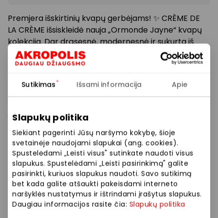
Premjera išskirtinių kvapų gerbėjams! ✨ CRÈME DE
LA CRÈME išsiskleidė nauja „Ormonde Jayne“ kvapų
kolekcija. Dar drąsesnė, modernesnė ir sukurta iš
išskirtinės kokybės kvapiųjų aliejų. Tai trys aromatai,
kviečiantys leistis į unikalią uoslės kelionę:
paslaptingas „Bijou Zafran“, intriguojantis „Oud
Sutikimas
Išsami informacija
Apie
Liaisons“ ir gilus, charakteringas „Patchouli d’Atlas“. 🌿
Įsigijus bet kurį iš kvapų, dovanų gausi 10 ml „Levant“
Slapukų politika
kvapo miniatiūrą – skubėk į AKROPOLĮ atrasti! 🎁
Siekiant pagerinti Jūsų naršymo kokybę, šioje
svetainėje naudojami slapukai (ang. cookies).
Spustelėdami „Leisti visus" sutinkate naudoti visus
Prekybos ir pramogų centre „AKROPOLIS“
slapukus. Spustelėdami „Leisti pasirinkimą" galite
veikiančios parduotuvės ir paslaugų teikėjai
pasirinkti, kuriuos slapukus naudoti. Savo sutikimą
savarankiškai nustato taikomas nuolaidas, jų
bet kada galite atšaukti pakeisdami interneto
dydžius bei kitas aktualias sąlygas. Stengiamės
naršyklės nustatymus ir ištrindami įrašytus slapukus.
kuo tiksliau pateikti aktualią informaciją, tačiau,
Daugiau informacijos rasite čia:
Slapukų politika
jei kyla neatitikimų tarp mūsų tinklalapyje