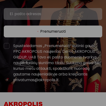
Prenumeruoti
Spustelėdamas „Prenumeruoti“ sutinki gauti
PPC AKROPOLIS naujienas. Dėl to AKROPOLIS
GROUP, UAB Tavo el. pašto duomenis tvarkys
naujienlaiškių siuntimo tikslu. Sutikimą galėsi bet
kuriuo metu atšaukti, spaudžiant nuorodą
gautame naujienlaiškyje arba kreipiantis
privatumas@akropolis.lt.