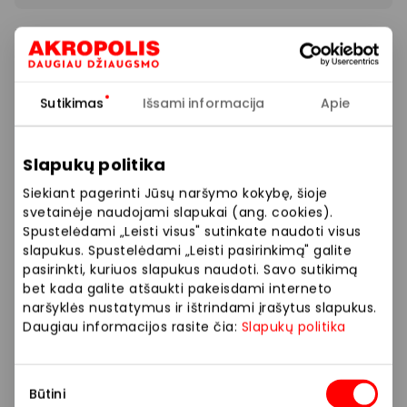
Dabar iki -50% visiems Crocs modeliams! Pasiūlymas
galioja ribotą laiką.
Sutikimas
Išsami informacija
Apie
Prekybos ir pramogų centre „AKROPOLIS“
veikiančios parduotuvės ir paslaugų teikėjai
savarankiškai nustato taikomas nuolaidas, jų
Slapukų politika
dydžius bei kitas aktualias sąlygas.
Siekiant pagerinti Jūsų naršymo kokybę, šioje
svetainėje naudojami slapukai (ang. cookies).
Stengiamės kuo tiksliau pateikti aktualią
Spustelėdami „Leisti visus" sutinkate naudoti visus
informaciją, tačiau, jei kyla neatitikimų tarp mūsų
slapukus. Spustelėdami „Leisti pasirinkimą" galite
tinklalapyje pateiktos informacijos ir faktinės
pasirinkti, kuriuos slapukus naudoti. Savo sutikimą
informacijos parduotuvėje ar paslaugų teikimo
bet kada galite atšaukti pakeisdami interneto
naršyklės nustatymus ir ištrindami įrašytus slapukus.
vietoje, visada vadovaukitės tuo, kas nurodyta
Daugiau informacijos rasite čia:
Slapukų politika
konkrečioje parduotuvėje ar paslaugų teikimo
vietoje.
Sutikimo
Būtini
Visais klausimais, susijusiais su konkrečiomis
pasirinkimas