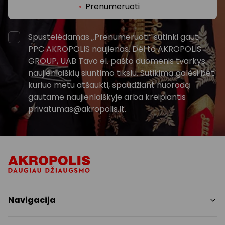
Prenumeruoti
Spustelėdamas „Prenumeruoti“ sutinki gauti
PPC AKROPOLIS naujienas. Dėl to AKROPOLIS
GROUP, UAB Tavo el. pašto duomenis tvarkys
naujienlaiškių siuntimo tikslu. Sutikimą galėsi bet
kuriuo metu atšaukti, spaudžiant nuorodą
gautame naujienlaiškyje arba kreipiantis
privatumas@akropolis.lt.
Navigacija
Parduotuvės