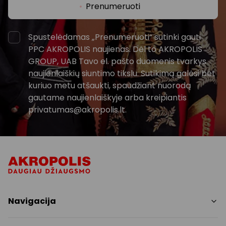
Prenumeruoti
Spustelėdamas „Prenumeruoti“ sutinki gauti
PPC AKROPOLIS naujienas. Dėl to AKROPOLIS
GROUP, UAB Tavo el. pašto duomenis tvarkys
naujienlaiškių siuntimo tikslu. Sutikimą galėsi bet
kuriuo metu atšaukti, spaudžiant nuorodą
gautame naujienlaiškyje arba kreipiantis
privatumas@akropolis.lt.
Navigacija
Parduotuvės