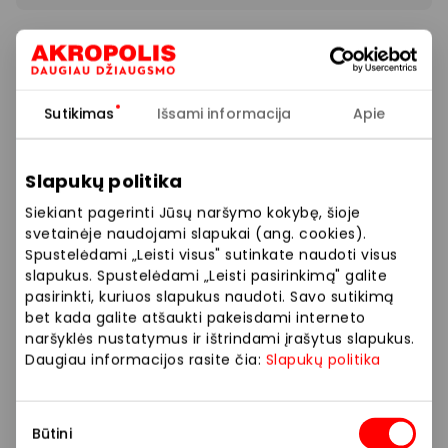
Moters dienos proga – ypatingas pasiūlymas Jums!
🌷 Atrinktoms prekėms taikoma -20 % nuolaida.
Sutikimas
Išsami informacija
Apie
Prekybos ir pramogų centre „AKROPOLIS“
veikiančios parduotuvės ir paslaugų teikėjai
savarankiškai nustato taikomas nuolaidas, jų
Slapukų politika
dydžius bei kitas aktualias sąlygas.
Siekiant pagerinti Jūsų naršymo kokybę, šioje
svetainėje naudojami slapukai (ang. cookies).
Stengiamės kuo tiksliau pateikti aktualią
Spustelėdami „Leisti visus" sutinkate naudoti visus
informaciją, tačiau, jei kyla neatitikimų tarp mūsų
slapukus. Spustelėdami „Leisti pasirinkimą" galite
tinklalapyje pateiktos informacijos ir faktinės
pasirinkti, kuriuos slapukus naudoti. Savo sutikimą
informacijos parduotuvėje ar paslaugų teikimo
bet kada galite atšaukti pakeisdami interneto
naršyklės nustatymus ir ištrindami įrašytus slapukus.
vietoje, visada vadovaukitės tuo, kas nurodyta
Daugiau informacijos rasite čia:
Slapukų politika
konkrečioje parduotuvėje ar paslaugų teikimo
vietoje.
Sutikimo
Būtini
Visais klausimais, susijusiais su konkrečiomis
pasirinkimas