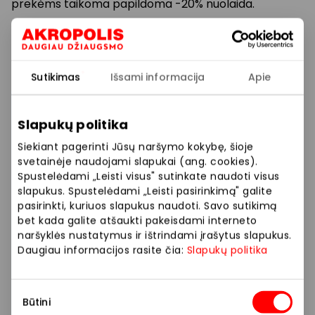
prekėms taikoma papildoma -20% nuolaida.
Pasiūlymas galioja iki 2026 04 06
Sutikimas
Išsami informacija
Apie
Prekybos ir pramogų centre „AKROPOLIS“
veikiančios parduotuvės ir paslaugų teikėjai
savarankiškai nustato taikomas nuolaidas, jų
Slapukų politika
dydžius bei kitas aktualias sąlygas.
Siekiant pagerinti Jūsų naršymo kokybę, šioje
svetainėje naudojami slapukai (ang. cookies).
Stengiamės kuo tiksliau pateikti aktualią
Spustelėdami „Leisti visus" sutinkate naudoti visus
informaciją, tačiau, jei kyla neatitikimų tarp mūsų
slapukus. Spustelėdami „Leisti pasirinkimą" galite
tinklalapyje pateiktos informacijos ir faktinės
pasirinkti, kuriuos slapukus naudoti. Savo sutikimą
informacijos parduotuvėje ar paslaugų teikimo
bet kada galite atšaukti pakeisdami interneto
vietoje, visada vadovaukitės tuo, kas nurodyta
naršyklės nustatymus ir ištrindami įrašytus slapukus.
konkrečioje parduotuvėje ar paslaugų teikimo
Daugiau informacijos rasite čia:
Slapukų politika
vietoje.
Sutikimo
Visais klausimais, susijusiais su konkrečiomis
Būtini
pasirinkimas