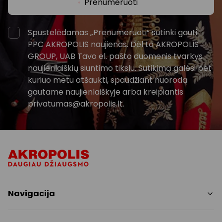
Prenumeruoti
Spustelėdamas „Prenumeruoti“ sutinki gauti
PPC AKROPOLIS naujienas. Dėl to AKROPOLIS
GROUP, UAB Tavo el. pašto duomenis tvarkys
naujienlaiškių siuntimo tikslu. Sutikimą galėsi bet
kuriuo metu atšaukti, spaudžiant nuorodą
gautame naujienlaiškyje arba kreipiantis
privatumas@akropolis.lt.
Navigacija
Parduotuvės