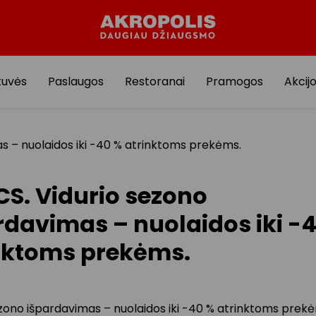
tuvės
Paslaugos
Restoranai
Pramogos
Akcij
s – nuolaidos iki -40 % atrinktoms prekėms.
S. Vidurio sezono
rdavimas – nuolaidos iki -
nktoms prekėms.
ezono išpardavimas – nuolaidos iki -40 % atrinktoms prek