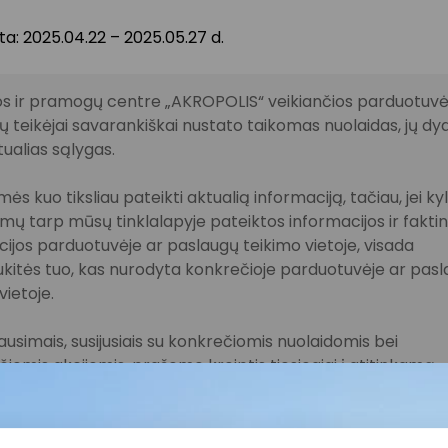
ta: 2025.04.22 – 2025.05.27 d.
s ir pramogų centre „AKROPOLIS“ veikiančios parduotuvės
 teikėjai savarankiškai nustato taikomas nuolaidas, jų dyd
tualias sąlygas.
ės kuo tiksliau pateikti aktualią informaciją, tačiau, jei ky
imų tarp mūsų tinklalapyje pateiktos informacijos ir fakti
ijos parduotuvėje ar paslaugų teikimo vietoje, visada
kitės tuo, kas nurodyta konkrečioje parduotuvėje ar pas
vietoje.
lausimais, susijusiais su konkrečiomis nuolaidomis bei
iomis akcijomis, prašome kreiptis tiesiogiai į atitinkamą
uvę ar paslaugų teikimo vietą.