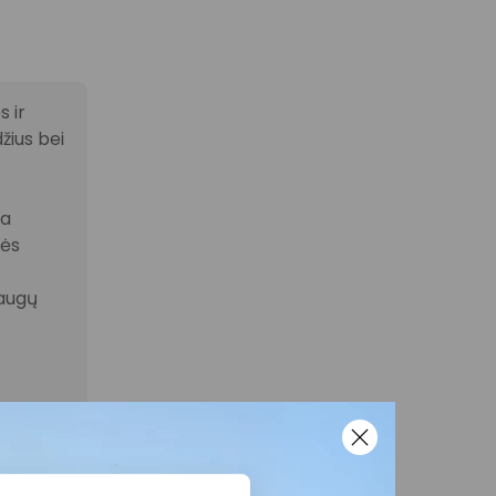
 ir
žius bei
la
nės
laugų