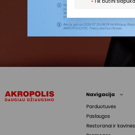
Tik būtini slapuka
Navigacija
Parduotuvės
Paslaugos
Restoranai ir kavinės