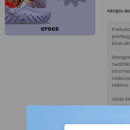
Akcijos da
Prekybo
paslaugų
kitas ak
Stengiam
neatitik
informac
vadovau
teikimo 
Visais k
vykstanč
parduot