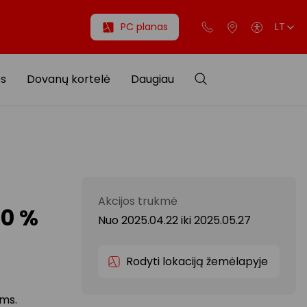
PC planas
LT
os
Dovanų kortelė
Daugiau
Akcijos trukmė
40 %
Nuo 2025.04.22
iki
2025.05.27
Rodyti lokaciją žemėlapyje
ėms.