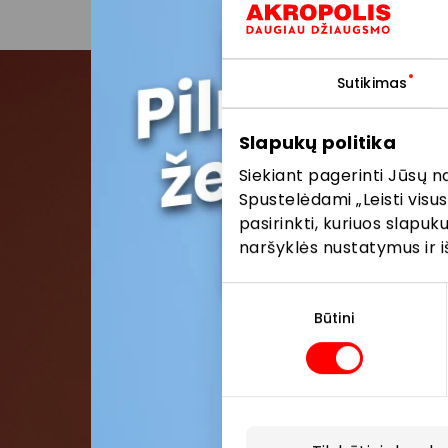
Sutikimas
Pris
Slapukų politika
Siekiant pagerinti Jūsų n
Pirmieji su
Spustelėdami „Leisti visus
pasirinkti, kuriuos slapu
naršyklės nustatymus ir i
Sutikimo
pasirinkimas
Būtini