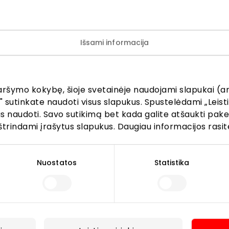
Išsami informacija
ijunkite prie mūsų bendruo
aršymo kokybę, šioje svetainėje naudojami slapukai (an
žinokite apie geriausius pasiūlymus, renginius ir naujausią in
" sutinkate naudoti visus slapukus. Spustelėdami „Leisti
AKROPOLIS prekybos centro.
kus naudoti. Savo sutikimą bet kada galite atšaukti pak
štrindami įrašytus slapukus. Daugiau informacijos rasit
Nuostatos
Statistika
Prenumeruoti
Spustelėdamas „Prenumeruoti“ sutinki gauti PPC