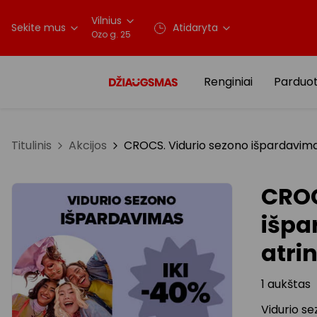
Vilnius
Sekite mus
Atidaryta
Ozo g. 25
Renginiai
Parduo
Titulinis
Akcijos
CROCS. Vidurio sezono išpardavima
CROC
išpa
atri
1 aukštas
Vidurio s