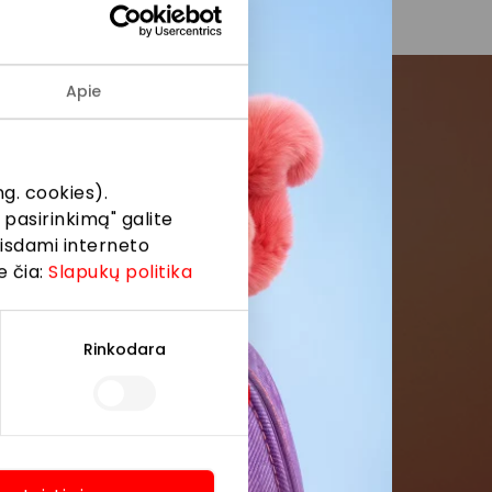
Apie
menės
g. cookies).
formaciją iš
 pasirinkimą" galite
eisdami interneto
e čia:
Slapukų politika
Rinkodara