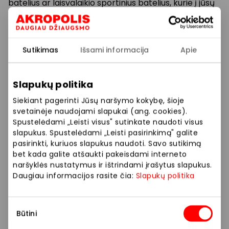
batelius ar laisvalaikio sportinius batelius, kurie į jūsų
kasdienybę įneš daugiau patogumo ir stiliaus.
Prekybos ir pramogų centre „AKROPOLIS“
Sutikimas
Išsami informacija
Apie
veikiančios parduotuvės ir paslaugų teikėjai
savarankiškai nustato taikomas nuolaidas, jų
Slapukų politika
dydžius bei kitas aktualias sąlygas.
Siekiant pagerinti Jūsų naršymo kokybę, šioje
Stengiamės kuo tiksliau pateikti aktualią
svetainėje naudojami slapukai (ang. cookies).
informaciją, tačiau, jei kyla neatitikimų tarp mūsų
Spustelėdami „Leisti visus" sutinkate naudoti visus
tinklalapyje pateiktos informacijos ir faktinės
slapukus. Spustelėdami „Leisti pasirinkimą" galite
pasirinkti, kuriuos slapukus naudoti. Savo sutikimą
informacijos parduotuvėje ar paslaugų teikimo
bet kada galite atšaukti pakeisdami interneto
vietoje, visada vadovaukitės tuo, kas nurodyta
naršyklės nustatymus ir ištrindami įrašytus slapukus.
konkrečioje parduotuvėje ar paslaugų teikimo
Daugiau informacijos rasite čia:
Slapukų politika
vietoje.
Sutikimo
Visais klausimais, susijusiais su konkrečiomis
Būtini
pasirinkimas
nuolaidomis bei vykstančiomis akcijomis,