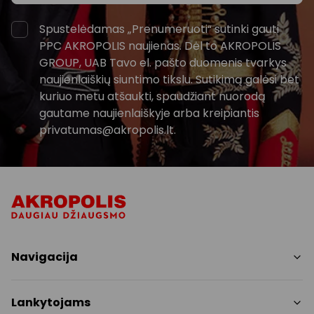
Spustelėdamas „Prenumeruoti“ sutinki gauti
PPC AKROPOLIS naujienas. Dėl to AKROPOLIS
GROUP, UAB Tavo el. pašto duomenis tvarkys
naujienlaiškių siuntimo tikslu. Sutikimą galėsi bet
kuriuo metu atšaukti, spaudžiant nuorodą
gautame naujienlaiškyje arba kreipiantis
privatumas@akropolis.lt.
Navigacija
Parduotuvės
Lankytojams
Paslaugos