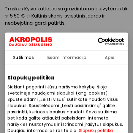
Traškus Kyivo kotletas su gruzdintomis bulvytėmis tik
✨ 5,50 € ✨ Kultinis skonis, sviestinis įdaras ir
neabejotinai gardi patirtis.
Pietų ar vakarienės pasirinkimas – jau aiškus! Telieka
užsukti pasimėgauti.
Sutikimas
Išsami informacija
Apie
*Akcija galioja 2025.11.11 – 2025.12.11. Papildomos
nuolaidos netaikomos ir nesumuojamos.
Slapukų politika
Prekybos ir pramogų centre „AKROPOLIS“
Siekiant pagerinti Jūsų naršymo kokybę, šioje
veikiančios parduotuvės ir paslaugų teikėjai
svetainėje naudojami slapukai (ang. cookies).
savarankiškai nustato taikomas nuolaidas, jų
Spustelėdami „Leisti visus" sutinkate naudoti visus
dydžius bei kitas aktualias sąlygas.
slapukus. Spustelėdami „Leisti pasirinkimą" galite
pasirinkti, kuriuos slapukus naudoti. Savo sutikimą
bet kada galite atšaukti pakeisdami interneto
Stengiamės kuo tiksliau pateikti aktualią
naršyklės nustatymus ir ištrindami įrašytus slapukus.
informaciją, tačiau, jei kyla neatitikimų tarp mūsų
Daugiau informacijos rasite čia:
Slapukų politika