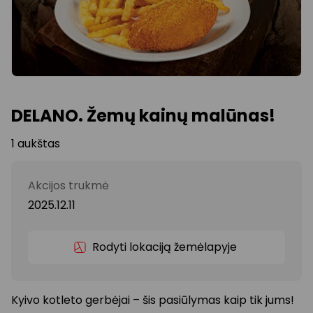
DELANO. Žemų kainų malūnas!
1 aukštas
Akcijos trukmė
2025.12.11
Rodyti lokaciją žemėlapyje
Kyivo kotleto gerbėjai – šis pasiūlymas kaip tik jums!