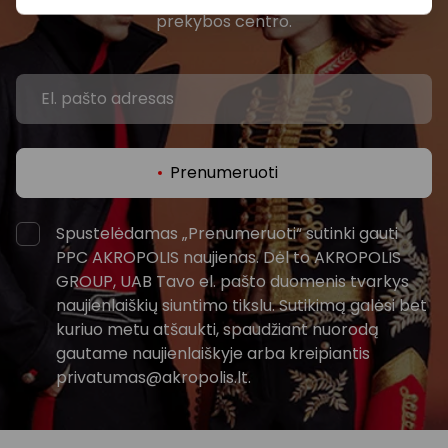
prekybos centro.
Prenumeruoti
Spustelėdamas „Prenumeruoti“ sutinki gauti
PPC AKROPOLIS naujienas. Dėl to AKROPOLIS
GROUP, UAB Tavo el. pašto duomenis tvarkys
naujienlaiškių siuntimo tikslu. Sutikimą galėsi bet
kuriuo metu atšaukti, spaudžiant nuorodą
gautame naujienlaiškyje arba kreipiantis
privatumas@akropolis.lt.