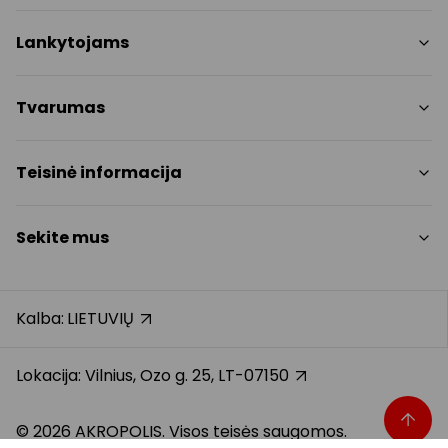
Parduotuvės
Lankytojams
Paslaugos
Restoranai ir kavinės
PC planas
Tvarumas
Pramogos
Nemokami patogumai
Draugiški gyvūnams
Tvarumo tikslai
Teisinė informacija
Kontaktai
Tvarumo ataskaita
Akcijos
Politikos
Prekybos centro taisyklės
Sekite mus
Dovanų kortelė
Slapukų politika
Karjera
Privatumo politika
Instagram
Atsiliepimai
Dovanų kortelės bendrosios taisyklės
Facebook
Kalba:
LIETUVIŲ
Pranešėjų apsauga
YouTube
Klientų aptarnavimo standartas
TikTok
Lokacija: Vilnius, Ozo g. 25, LT-07150
© 2026 AKROPOLIS. Visos teisės saugomos.