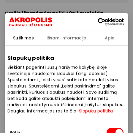
Grožio išpardavimas iki 40%* nuolaida.
*Nuolaidos nesumuojamos.
Sutikimas
Išsami informacija
Apie
Prekybos ir pramogų centre „AKROPOLIS“
veikiančios parduotuvės ir paslaugų teikėjai
Slapukų politika
savarankiškai nustato taikomas nuolaidas, jų
dydžius bei kitas aktualias sąlygas.
Siekiant pagerinti Jūsų naršymo kokybę, šioje
svetainėje naudojami slapukai (ang. cookies).
Spustelėdami „Leisti visus" sutinkate naudoti visus
Stengiamės kuo tiksliau pateikti aktualią
slapukus. Spustelėdami „Leisti pasirinkimą" galite
informaciją, tačiau, jei kyla neatitikimų tarp mūsų
pasirinkti, kuriuos slapukus naudoti. Savo sutikimą
tinklalapyje pateiktos informacijos ir faktinės
bet kada galite atšaukti pakeisdami interneto
informacijos parduotuvėje ar paslaugų teikimo
naršyklės nustatymus ir ištrindami įrašytus slapukus.
vietoje, visada vadovaukitės tuo, kas nurodyta
Daugiau informacijos rasite čia:
Slapukų politika
konkrečioje parduotuvėje ar paslaugų teikimo
vietoje.
Sutikimo
Būtini