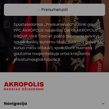
Prenumeruoti
Spustelėdamas „Prenumeruoti“ sutinki gauti
PPC AKROPOLIS naujienas. Dėl to AKROPOLIS
GROUP, UAB Tavo el. pašto duomenis tvarkys
naujienlaiškių siuntimo tikslu. Sutikimą galėsi bet
kuriuo metu atšaukti, spaudžiant nuorodą
gautame naujienlaiškyje arba kreipiantis
privatumas@akropolis.lt.
Navigacija