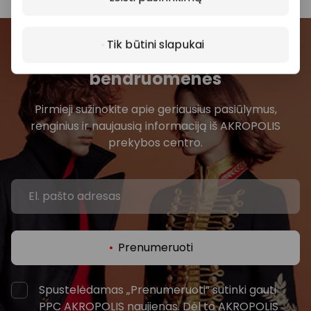
Tik būtini slapukai
Prisijunkite prie mūsų
bendruomenės
Pirmieji sužinokite apie geriausius pasiūlymus,
renginius ir naujausią informaciją iš AKROPOLIS
prekybos centro.
Prenumeruoti
Spustelėdamas „Prenumeruoti“ sutinki gauti
PPC AKROPOLIS naujienas. Dėl to AKROPOLIS