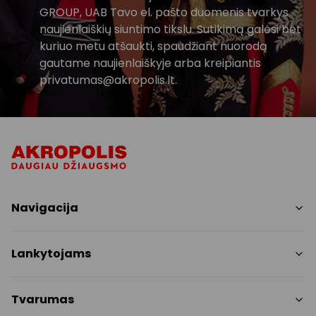
GROUP, UAB Tavo el. pašto duomenis tvarkys
naujienlaiškių siuntimo tikslu. Sutikimą galėsi bet
kuriuo metu atšaukti, spaudžiant nuorodą
gautame naujienlaiškyje arba kreipiantis
privatumas@akropolis.lt.
Navigacija
Parduotuvės
Lankytojams
Paslaugos
Restoranai ir kavinės
PC planas
Tvarumas
Pramogos
Nemokami patogumai