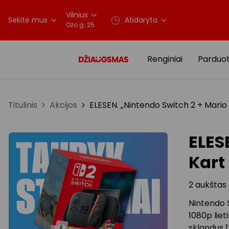
Vilnius
Sekite mus
Atidaryta
Ozo g. 25
Renginiai
Parduo
Titulinis
Akcijos
ELESEN. „Nintendo Switch 2 + Mario 
ELES
Kart
2 aukštas
Nintendo S
1080p liet
sklandus 1