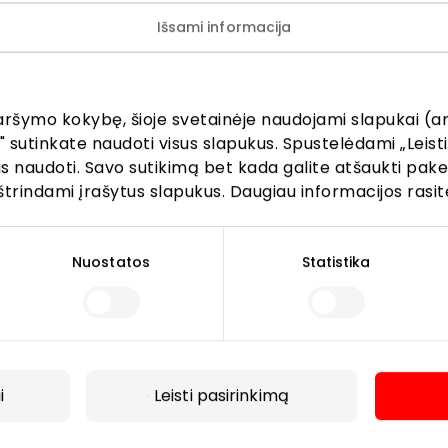
ijunkite prie mūsų bendruo
Išsami informacija
žinokite apie geriausius pasiūlymus, renginius ir naujausią in
AKROPOLIS prekybos centro.
aršymo kokybę, šioje svetainėje naudojami slapukai (an
" sutinkate naudoti visus slapukus. Spustelėdami „Leisti
kus naudoti. Savo sutikimą bet kada galite atšaukti pak
štrindami įrašytus slapukus. Daugiau informacijos rasit
Prenumeruoti
Nuostatos
Statistika
Spustelėdamas „Prenumeruoti“ sutinki gauti PPC
AKROPOLIS naujienas. Dėl to AKROPOLIS GROUP,
UAB Tavo el. pašto duomenis tvarkys naujienlaiškių
siuntimo tikslu. Sutikimą galėsi bet kuriuo metu
i
Leisti pasirinkimą
atšaukti, spaudžiant nuorodą gautame
Daugiau
naujienlaiškyje arba kreipiantis