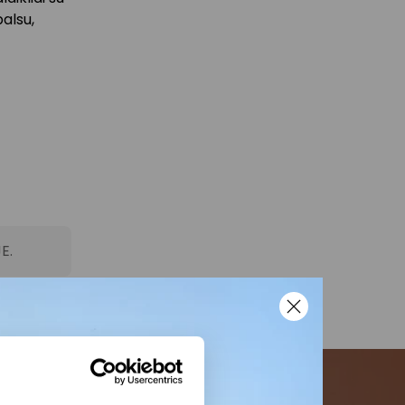
alsu,
E.