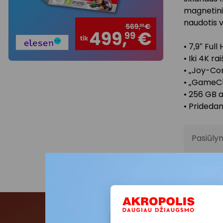
magnetiniu
naudotis v
• 7,9″ Ful
• Iki 4K r
• „Joy-Con
• „GameCh
• 256 GB a
• Prideda
Pasiūlym