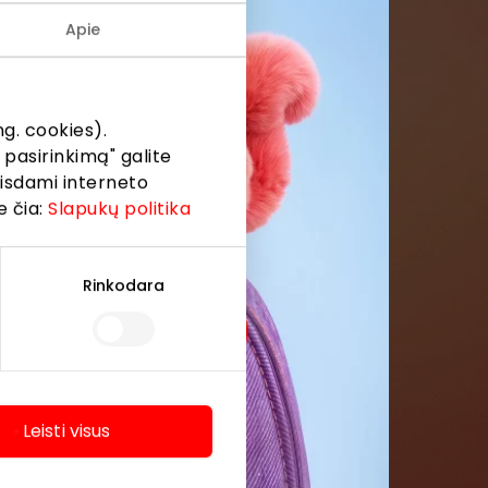
menės
Apie
formaciją iš
g. cookies).
 pasirinkimą" galite
eisdami interneto
e čia:
Slapukų politika
Rinkodara
Leisti visus