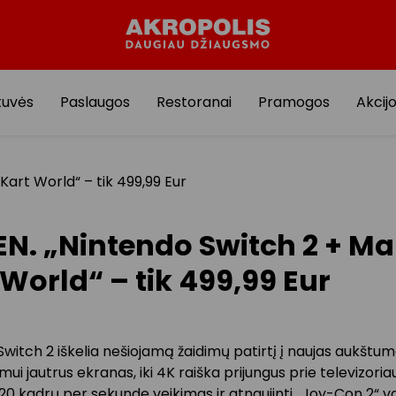
tuvės
Paslaugos
Restoranai
Pramogos
Akcij
Kart World“ – tik 499,99 Eur
EN. „Nintendo Switch 2 + Ma
 World“ – tik 499,99 Eur
witch 2 iškelia nešiojamą žaidimų patirtį į naujas aukštum
imui jautrus ekranas, iki 4K raiška prijungus prie televizoria
20 kadrų per sekundę veikimas ir atnaujinti „Joy-Con 2“ val