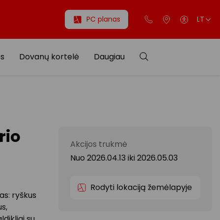
PC planas
LT
os
Dovanų kortelė
Daugiau
rio
Akcijos trukmė
Nuo 2026.04.13
iki
2026.05.03
Rodyti lokaciją žemėlapyje
as: ryškus
us,
dikliai su