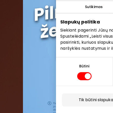
Pris
Sutikimas
Pirmieji su
Slapukų politika
Siekiant pagerinti Jūsų n
Spustelėdami „Leisti visus
pasirinkti, kuriuos slapu
naršyklės nustatymus ir i
Sutikimo
pasirinkimas
Būtini
Tik būtini slapuka