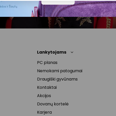
privatumas@akropolis.lt.
Lankytojams
PC planas
Nemokami patogumai
Draugiški gyvūnams
Kontaktai
Akcijos
Dovanų kortelė
Karjera