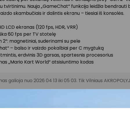
 tvirtinimu. Nauja „GameChat“ funkcija leidžia bendrauti b
aizdo skambučiais ir dalintis ekranu – tiesiai iš konsolės.
l HD LCD ekranas (120 fps, HDR, VRR)
aiška 60 fps per TV stotelę
 2“: magnetiniai, suderinami su pele
at“ – balso ir vaizdo pokalbiai per C mygtuką
tmintis, erdvinis 3D garsas, spartesnis procesorius
mas „Mario Kart World“ atsisiuntimo kodas
as galioja nuo 2026 04 13 iki 05 03. Tik Vilniaus AKROPOLYJ