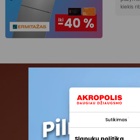
kiekis ri
Pris
Pirmieji su
Sutikimas
Slapukų politika