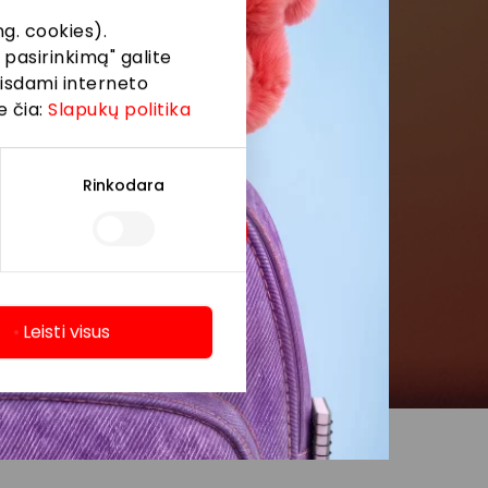
g. cookies).
 pasirinkimą" galite
eisdami interneto
e čia:
Slapukų politika
Rinkodara
Leisti visus