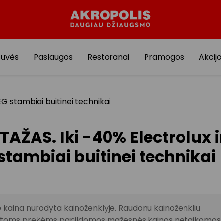
tuvės
Paslaugos
Restoranai
Pramogos
Akcij
EG stambiai buitinei technikai
TAŽAS. Iki -40% Electrolux i
stambiai buitinei technikai
ė kaina nurodyta kainoženklyje. Raudonu kainoženkliu
oms prekėms papildomos mažesnės kainos netaikomos.