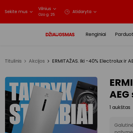
Vilnius
Sekite mus
Atidaryta
Ozo g. 25
Renginiai
Parduo
Titulinis
Akcijos
ERMITAŽAS. Iki -40% Electrolux ir A
ERMI
AEG 
1 aukštas
Galutin
pažymėt