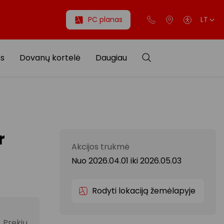
PC planas
LT
os
Dovanų kortelė
Daugiau
r
Akcijos trukmė
Nuo 2026.04.01
iki
2026.05.03
Rodyti lokaciją žemėlapyje
 Prekių