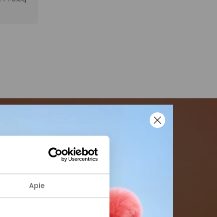
menės
formaciją iš
Apie