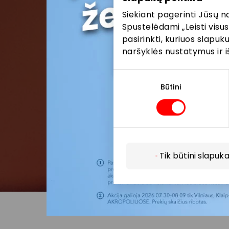
Siekiant pagerinti Jūsų n
Spustelėdami „Leisti visus
pasirinkti, kuriuos slapu
naršyklės nustatymus ir i
Sutikimo
pasirinkimas
Būtini
Tik būtini slapuka