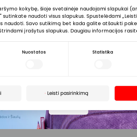
aršymo kokybę, šioje svetainėje naudojami slapukai (an
" sutinkate naudoti visus slapukus. Spustelėdami „Leisti
kus naudoti. Savo sutikimą bet kada galite atšaukti pak
Prenumeruoti
štrindami įrašytus slapukus. Daugiau informacijos rasit
Spustelėdamas „Prenumeruoti“ sutinki gauti PPC
AKROPOLIS naujienas. Dėl to AKROPOLIS GROUP,
Nuostatos
Statistika
UAB Tavo el. pašto duomenis tvarkys naujienlaiškių
siuntimo tikslu. Sutikimą galėsi bet kuriuo metu
atšaukti, spaudžiant nuorodą gautame
naujienlaiškyje arba kreipiantis
privatumas@akropolis.lt.
i
Leisti pasirinkimą
Daugiau