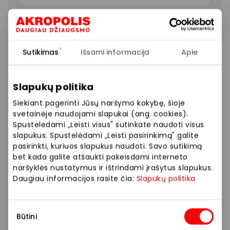
Galutinė kaina nurodyta kainoženklyje. Raudonu
kainoženkliu pažymėtoms prekėms papildomos
Sutikimas
Išsami informacija
Apie
mažesnės kainos netaikomos. Prekių skaičius ribotas.
Slapukų politika
Prekybos ir pramogų centre „AKROPOLIS“
veikiančios parduotuvės ir paslaugų teikėjai
Siekiant pagerinti Jūsų naršymo kokybę, šioje
savarankiškai nustato taikomas nuolaidas, jų
svetainėje naudojami slapukai (ang. cookies).
Spustelėdami „Leisti visus" sutinkate naudoti visus
dydžius bei kitas aktualias sąlygas. Stengiamės
slapukus. Spustelėdami „Leisti pasirinkimą" galite
kuo tiksliau pateikti aktualią informaciją, tačiau,
pasirinkti, kuriuos slapukus naudoti. Savo sutikimą
jei kyla neatitikimų tarp mūsų tinklalapyje
bet kada galite atšaukti pakeisdami interneto
pateiktos informacijos ir faktinės informacijos
naršyklės nustatymus ir ištrindami įrašytus slapukus.
parduotuvėje ar paslaugų teikimo vietoje, visada
Daugiau informacijos rasite čia:
Slapukų politika
vadovaukitės tuo, kas nurodyta konkrečioje
parduotuvėje ar paslaugų teikimo vietoje. Visais
Sutikimo
klausimais, susijusiais su konkrečiomis
Būtini
pasirinkimas
nuolaidomis bei vykstančiomis akcijomis,