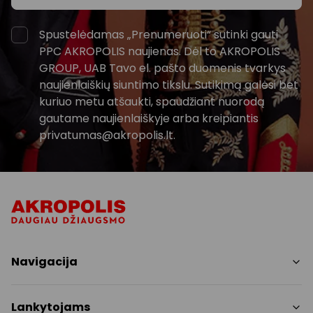
Spustelėdamas „Prenumeruoti“ sutinki gauti
PPC AKROPOLIS naujienas. Dėl to AKROPOLIS
GROUP, UAB Tavo el. pašto duomenis tvarkys
naujienlaiškių siuntimo tikslu. Sutikimą galėsi bet
kuriuo metu atšaukti, spaudžiant nuorodą
gautame naujienlaiškyje arba kreipiantis
privatumas@akropolis.lt.
Navigacija
Parduotuvės
Lankytojams
Paslaugos