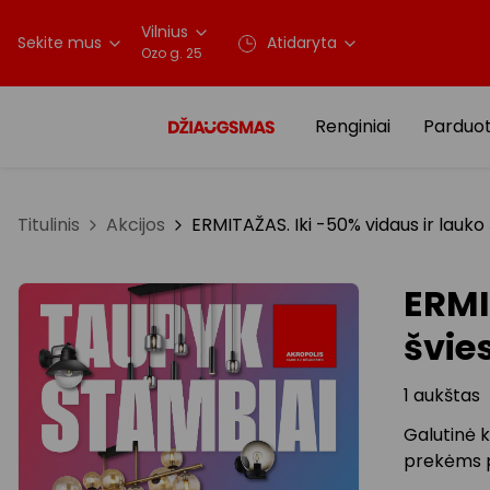
Vilnius
Sekite mus
Atidaryta
Ozo g. 25
Renginiai
Parduo
Titulinis
Akcijos
ERMITAŽAS. Iki -50% vidaus ir lauk
ERMI
švie
1 aukštas
Galutinė 
prekėms p