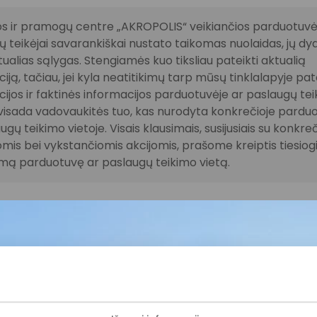
s ir pramogų centre „AKROPOLIS“ veikiančios parduotuvės
 teikėjai savarankiškai nustato taikomas nuolaidas, jų dyd
tualias sąlygas. Stengiamės kuo tiksliau pateikti aktualią
iją, tačiau, jei kyla neatitikimų tarp mūsų tinklalapyje pat
ijos ir faktinės informacijos parduotuvėje ar paslaugų te
, visada vadovaukitės tuo, kas nurodyta konkrečioje pardu
ugų teikimo vietoje. Visais klausimais, susijusiais su konkre
mis bei vykstančiomis akcijomis, prašome kreiptis tiesiogia
amą parduotuvę ar paslaugų teikimo vietą.
ijunkite prie mūsų bendruo