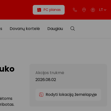
PC planas
LT
os
Dovanų kortelė
Daugiau
auko
Akcijos trukmė
2026.08.02
Rodyti lokaciją žemėlapyje
ymėtoms
ribotas.