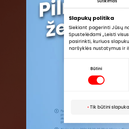
Sutikimas
Pirmieji su
Slapukų politika
Siekiant pagerinti Jūsų n
Spustelėdami „Leisti visus
pasirinkti, kuriuos slapu
naršyklės nustatymus ir i
Sutikimo
pasirinkimas
Būtini
Tik būtini slapuka