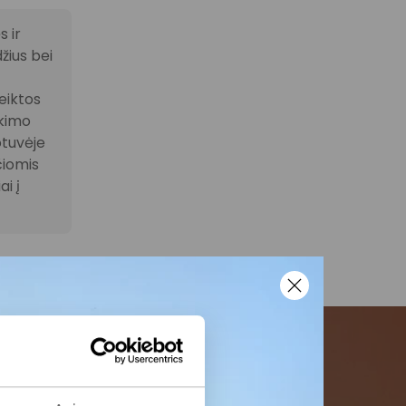
 ir
žius bei
eiktos
ikimo
otuvėje
čiomis
i į
menės