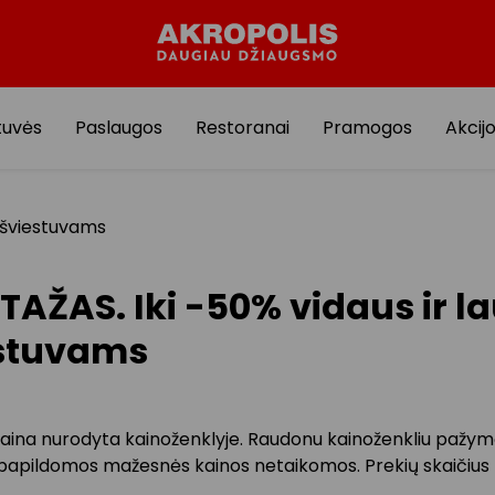
tuvės
Paslaugos
Restoranai
Pramogos
Akcij
o šviestuvams
TAŽAS. Iki -50% vidaus ir l
stuvams
kaina nurodyta kainoženklyje. Raudonu kainoženkliu paž
apildomos mažesnės kainos netaikomos. Prekių skaičius 