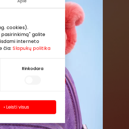
Apie
formaciją iš
g. cookies).
 pasirinkimą" galite
eisdami interneto
e čia:
Slapukų politika
Rinkodara
Leisti visus