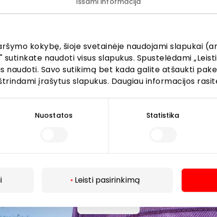
Išsami informacija
žinokite apie geriausius pasiūlymus, renginius ir naujausią in
AKROPOLIS prekybos centro.
aršymo kokybę, šioje svetainėje naudojami slapukai (an
" sutinkate naudoti visus slapukus. Spustelėdami „Leisti
kus naudoti. Savo sutikimą bet kada galite atšaukti pak
štrindami įrašytus slapukus. Daugiau informacijos rasit
Prenumeruoti
Nuostatos
Statistika
Spustelėdamas „Prenumeruoti“ sutinki gauti PPC
AKROPOLIS naujienas. Dėl to AKROPOLIS GROUP,
UAB Tavo el. pašto duomenis tvarkys naujienlaiškių
siuntimo tikslu. Sutikimą galėsi bet kuriuo metu
atšaukti, spaudžiant nuorodą gautame
i
Leisti pasirinkimą
naujienlaiškyje arba kreipiantis
Daugiau
privatumas@akropolis.lt.