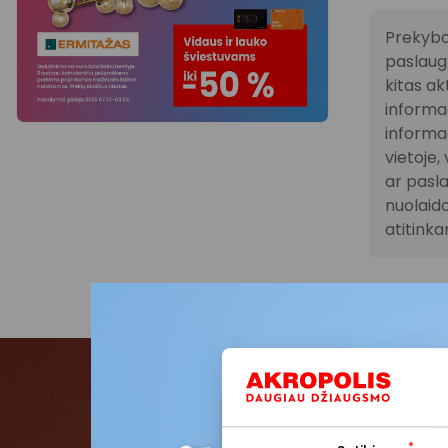
Prekybo
paslaugų
kitas ak
informac
informac
vietoje
ar pasla
nuolaido
atitink
Pris