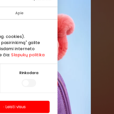
Apie
menės
formaciją iš
g. cookies).
 pasirinkimą" galite
eisdami interneto
e čia:
Slapukų politika
Rinkodara
Leisti visus