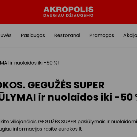
tuvės
Paslaugos
Restoranai
Pramogos
Akcij
 ir nuolaidos iki -50 %!
KOS. GEGUŽĖS SUPER
ŪLYMAI ir nuolaidos iki -50
ite viliojančiais GEGUŽĖS SUPER pasiūlymais ir nuolaidomis
giau informacijos rasite eurokos.lt