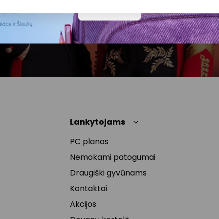
Daugiau
atšaukti, spaudžiant nuorodą gautame
naujienlaiškyje arba kreipiantis
privatumas@akropolis.lt.
Lankytojams
PC planas
Nemokami patogumai
Draugiški gyvūnams
Kontaktai
Akcijos