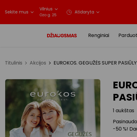
Vilnius
Sekite mus
Atidaryta
Ozo g. 25
Renginiai
Parduo
Titulinis
Akcijos
EUROKOS. GEGUŽĖS SUPER PASIŪLYMAI
EURO
PASI
1 aukštas
Pasinaudok
-50 %! Dau