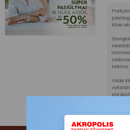
Prekybo
paslaugų
kitas ak
Stengiam
neatitik
informac
vadovau
teikimo 
Visais k
vykstanč
parduot