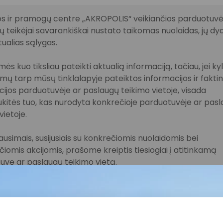
s ir pramogų centre „AKROPOLIS“ veikiančios parduotuvės
 teikėjai savarankiškai nustato taikomas nuolaidas, jų dyd
tualias sąlygas.
ės kuo tiksliau pateikti aktualią informaciją, tačiau, jei ky
imų tarp mūsų tinklalapyje pateiktos informacijos ir fakti
ijos parduotuvėje ar paslaugų teikimo vietoje, visada
kitės tuo, kas nurodyta konkrečioje parduotuvėje ar pas
vietoje.
lausimais, susijusiais su konkrečiomis nuolaidomis bei
iomis akcijomis, prašome kreiptis tiesiogiai į atitinkamą
uvę ar paslaugų teikimo vietą.