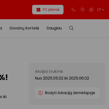
PC planas
LT
os
Dovanų kortelė
Daugiau
Akcijos trukmė
 %!
Nuo 2025.05.02
iki
2025.06.02
Rodyti lokaciją žemėlapyje
 iki