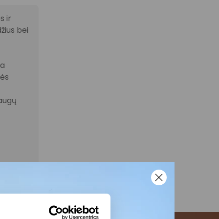
 ir
žius bei
la
nės
laugų