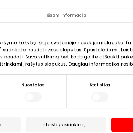
Išsami informacija
ijunkite prie mūsų bendruo
žinokite apie geriausius pasiūlymus, renginius ir naujausią in
aršymo kokybę, šioje svetainėje naudojami slapukai (an
AKROPOLIS prekybos centro.
" sutinkate naudoti visus slapukus. Spustelėdami „Leisti
kus naudoti. Savo sutikimą bet kada galite atšaukti pak
štrindami įrašytus slapukus. Daugiau informacijos rasit
Nuostatos
Statistika
Prenumeruoti
Spustelėdamas „Prenumeruoti“ sutinki gauti PPC
AKROPOLIS naujienas. Dėl to AKROPOLIS GROUP,
UAB Tavo el. pašto duomenis tvarkys naujienlaiškių
i
Leisti pasirinkimą
siuntimo tikslu. Sutikimą galėsi bet kuriuo metu